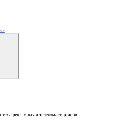
рса
интех-, рекламных и телеком- стартапов