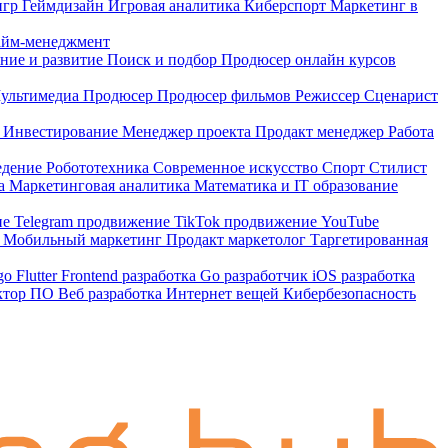
 игр
Геймдизайн
Игровая аналитика
Киберспорт
Маркетинг в
айм-менеджмент
ние и развитие
Поиск и подбор
Продюсер онлайн курсов
ультимедиа
Продюсер
Продюсер фильмов
Режиссер
Сценарист
а
Инвестирование
Менеджер проекта
Продакт менеджер
Работа
едение
Робототехника
Современное искусcтво
Спорт
Стилист
ка
Маркетинговая аналитика
Математика и IT образование
ие
Telegram продвижение
TikTok продвижение
YouTube
в
Мобильный маркетинг
Продакт маркетолог
Таргетированная
go
Flutter
Frontend разработка
Go разработчик
iOS разработка
ктор ПО
Веб разработка
Интернет вещей
Кибербезопасность