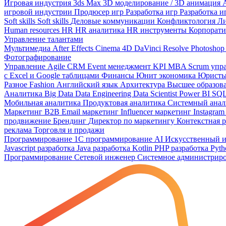
Игровая индустрия
3ds Max
3D моделирование / 3D анимация
игровой индустрии
Продюсер игр
Разработка игр
Разработка и
Soft skills
Soft skills
Деловые коммуникации
Конфликтология
Л
Human resources
HR
HR аналитика
HR инструменты
Корпорати
Управление талантами
Мультимедиа
After Effects
Cinema 4D
DaVinci Resolve
Photosho
Фотографирование
Управление
Agile
CRM
Event менеджмент
KPI
MBA
Scrum упр
с Excel и Google таблицами
Финансы
Юнит экономика
Юрист
Разное
Fashion
Английский язык
Архитектура
Высшее образов
Аналитика
Big Data
Data Engineering
Data Scientist
Power BI
SQL
Мобильная аналитика
Продуктовая аналитика
Системный ана
Маркетинг
B2B
Email маркетинг
Influencer маркетинг
Instagra
продвижение
Брендинг
Директор по маркетингу
Контекстная 
реклама
Торговля и продажи
Программирование
1C программирование
AI Искусственный 
Javascript разработка
Java разработка
Kotlin
PHP разработка
Pyth
Программирование
Сетевой инженер
Системное администрир