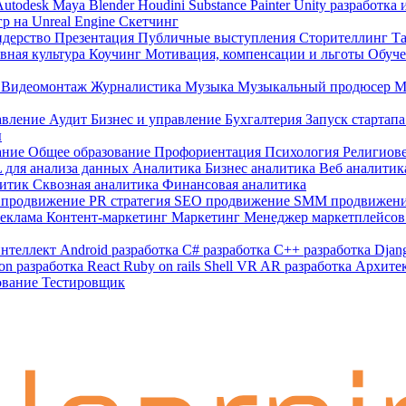
Autodesk Maya
Blender
Houdini
Substance Painter
Unity разработка
гр на Unreal Engine
Скетчинг
идерство
Презентация
Публичные выступления
Сторителлинг
Т
вная культура
Коучинг
Мотивация, компенсации и льготы
Обуче
p
Видеомонтаж
Журналистика
Музыка
Музыкальный продюсер
М
авление
Аудит
Бизнес и управление
Бухгалтерия
Запуск стартап
ы
ание
Общее образование
Профориентация
Психология
Религиов
 для анализа данных
Аналитика
Бизнес аналитика
Веб аналити
литик
Сквозная аналитика
Финансовая аналитика
m продвижение
PR стратегия
SEO продвижение
SMM продвижен
реклама
Контент-маркетинг
Маркетинг
Менеджер маркетплейсо
интеллект
Android разработка
C# разработка
C++ разработка
Djan
on разработка
React
Ruby on rails
Shell
VR AR разработка
Архите
ование
Тестировщик