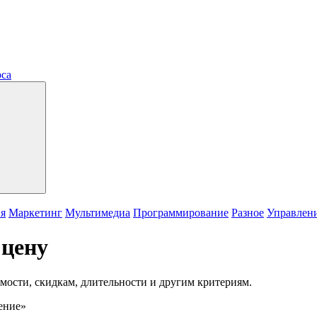
рса
ия
Маркетинг
Мультимедиа
Программирование
Разное
Управлен
 цену
мости, скидкам, длительности и другим критериям.
ение»