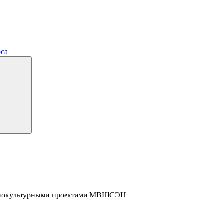
рса
социокультурными проектами МВШСЭН