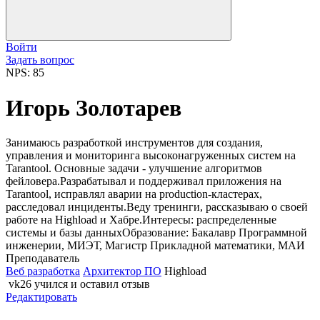
Войти
Задать вопрос
NPS: 85
Игорь Золотарев
Занимаюсь разработкой инструментов для создания,
управления и мониторинга высоконагруженных систем на
Tarantool. Основные задачи - улучшение алгоритмов
фейловера.Разрабатывал и поддерживал приложения на
Tarantool, исправлял аварии на production-кластерах,
расследовал инциденты.Веду тренинги, рассказываю о своей
работе на Highload и Хабре.Интересы: распределенные
системы и базы данныхОбразование: Бакалавр Программной
инженерии, МИЭТ, Магистр Прикладной математики, МАИ
Преподаватель
Веб разработка
Архитектор ПО
Highload
vk26
учился и оставил отзыв
Редактировать