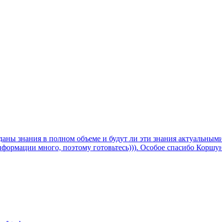
даны знания в полном объеме и будут ли эти знания актуальными
нформации много, поэтому готовьтесь))). Особое спасибо Коршу