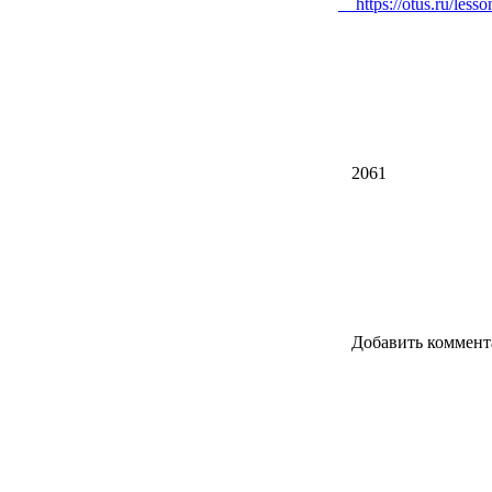
https://otus.ru/lesson
2061
Добавить коммент