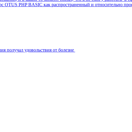
курс OTUS PHP BASIC как распространенный и относительно про
ния получал удовольствия от болезне