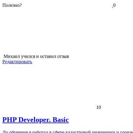
Полезно?
0
Михаил
учился и оставил отзыв
Редактировать
10
PHP Developer. Basic
До обучения я работал в сфере кадастровой инженерии и геоизыс