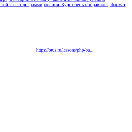
стой язык программирования. Курс очень понравился, формат
https://otus.ru/lessons/php-ba...