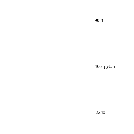
90 ч
466 руб/ч
2240