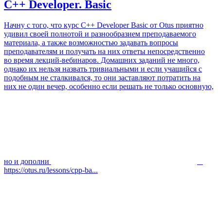
C++ Developer. Basic
Начну с того, что курс C++ Developer Basic от Otus приятно
удивил своей полнотой и разнообразием преподаваемого
материала, а также возможностью задавать вопросы
преподавателям и получать на них ответы непосредственно
во время лекций-вебинаров. Домашних заданий не много,
однако их нельзя назвать тривиальными и если учащийся с
подобным не сталкивался, то они заставляют потратить на
них не один вечер, особенно если решать не только основную,
но и дополни
https://otus.ru/lessons/cpp-ba...