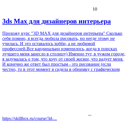
10
3ds Max для дизайнеров интерьера
Прохожу курс "3D MAX для дизайнеров интерьера" Сколько
себя помню, я всегда любила рисовать, но негде этому не
училась. И это оставалось хобби, а не любимой
профессией.Все кардинально изменилось, когда в поисках
лучшего меня занесло в столицу) Именно тут, в чужом городе,
я задумалась о том, что хочу от своей жизни, что радует меня.
И конечно же ответ был простым - это рисование (если
честно, то в этот момент я сидела в обнимку с графическим
https://skillbox.ru/course/3d-...