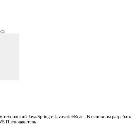
рса
ем технологий Java/Spring и Javascript/React. В основном разраб
AWS Преподаватель