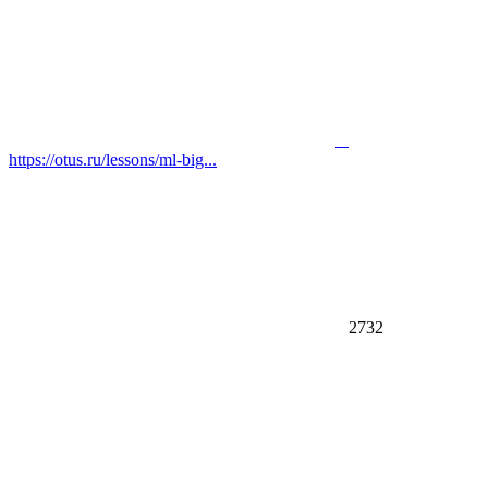
https://otus.ru/lessons/ml-big...
2732