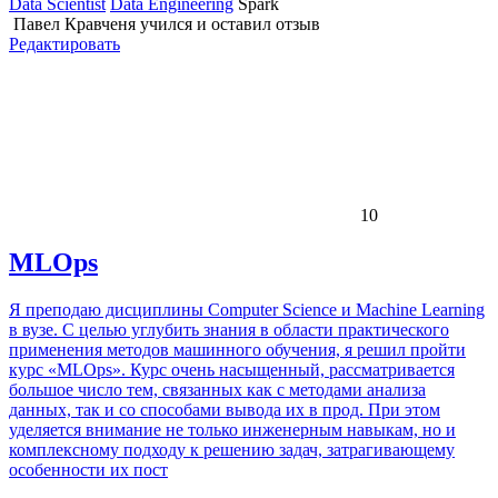
Data Scientist
Data Engineering
Spark
Павел Кравченя
учился и оставил отзыв
Редактировать
10
MLOps
Я преподаю дисциплины Computer Science и Machine Learning
в вузе. С целью углубить знания в области практического
применения методов машинного обучения, я решил пройти
курс «MLOps». Курс очень насыщенный, рассматривается
большое число тем, связанных как с методами анализа
данных, так и со способами вывода их в прод. При этом
уделяется внимание не только инженерным навыкам, но и
комплексному подходу к решению задач, затрагивающему
особенности их пост