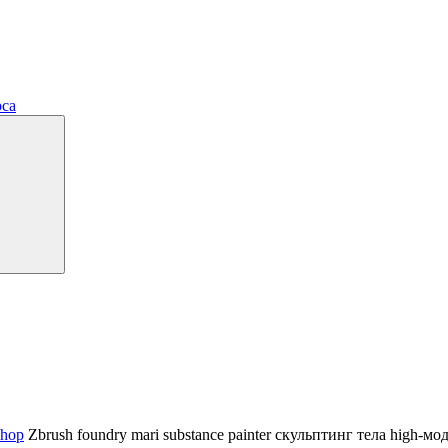
рса
shop
Zbrush
foundry mari
substance painter
скульптинг тела
high-мо