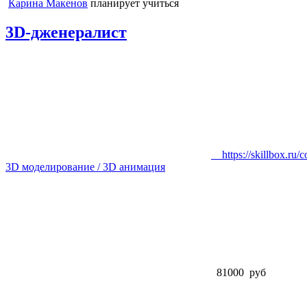
Карина Макенов
планирует учиться
3D-дженералист
https://skillbox.ru/co
3D моделирование / 3D анимация
81000 руб