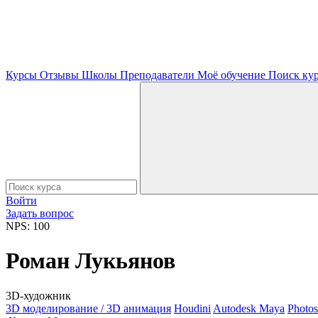
Курсы
Отзывы
Школы
Преподаватели
Моё обучение
Поиск ку
Войти
Задать вопрос
NPS: 100
Роман Лукьянов
3D-художник
3D моделирование / 3D анимация
Houdini
Autodesk Maya
Photo