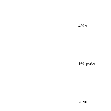
480 ч
169 руб/ч
4590