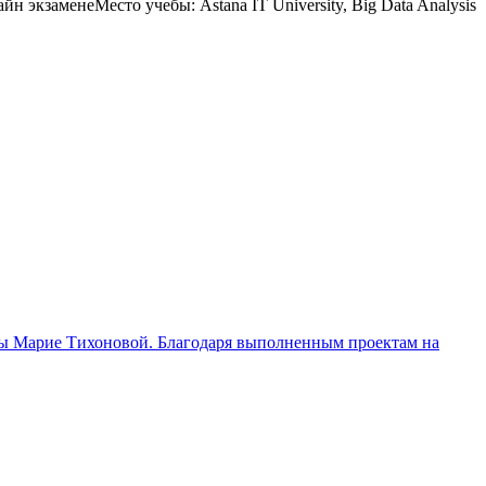
 экзаменеМесто учебы: Astana IT University, Big Data Analysis
ммы Марие Тихоновой. Благодаря выполненным проектам на