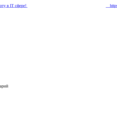
оту в IT сфере!
https:
арий