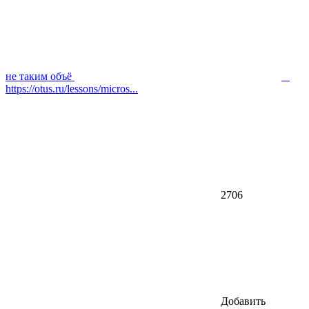
не таким объё
https://otus.ru/lessons/micros...
2706
Добавить