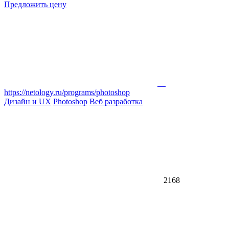
Предложить цену
https://netology.ru/programs/photoshop
Дизайн и UX
Photoshop
Веб разработка
2168