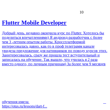
10
Flutter Mobile Developer
Добрый день. недавно окончила курс по Flutter. Хотелось бы
поделиться впечатлениями) Я андроид-разработчик с более
чем 3 -летним опытом работы. Кроссплатформой
интересовалась давно. как-то в проф телеграмм канале
увидела предложение для нативщиков по поводу курсов этих.
Заинтересовалась. сразу же прошла тест вступительный и
записалась на обучение. Так вышло, что училась я 2 раза
вместо одного, по личным причинам) За более чем 9 месяцев
обучения имела
https://otus.ru/lessons/dart-f...