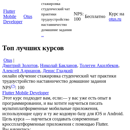
стажировка
студенческий чат
Flutter
NPS:
Курс на
практики
Mobile
Otus
Бесплатно
100
otus.ru
трудоустройство
Developer
наставничество
домашние задания
...
Топ лучших курсов
Otus
|
Дмитрий Золотов
,
Николай Бакланов
,
Толеген Акилбеков
,
Алексей Адрианов
,
Денис Гладкий
онлайн обучение
стажировка
студенческий чат
практики
трудоустройство
наставничество
домашние задания
(?)
NPS
:
100
Flutter Mobile Developer
Этот курс подходит вам, если:— у вас уже есть опыт в
программировании, и вы хотите научиться писать
мультиплатформенные мобильные приложения,
использующие одну и ту же кодовую базу для iOS и Android.
Цель курса — научиться создавать современные
кроссплатформенные приложения с помощью Flutter.
Вы научитесь: