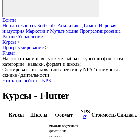
Войти
Human resources
Soft skills
Аналитика
Дизайн
Игровая
индустрия
Маркетинг
Мультимедиа
Программирование
Разное
Управление
Курсы
>
Программирование
>
Flutter
На этой странице вы можете выбрать курсы по фильтрам:
категории - навыки, формат и школы
Сортировать по: названию / рейтингу NPS / стоимости /
скидке / длительности.
Что такое рейтинг NPS
Курсы - Flutter
NPS
Курсы
Школы
Формат
Стоимость
Скидка
(?)
онлайн обучение
домашние
задания