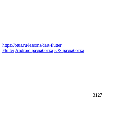
https://otus.ru/lessons/dart-flutter
Flutter
Android разработка
iOS разработка
3127