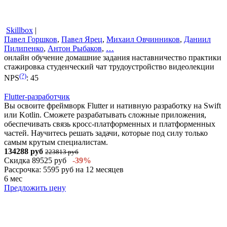
Skillbox
|
Павел Горшков
,
Павел Ярец
,
Михаил Овчинников
,
Даниил
Пилипенко
,
Антон Рыбаков
,
…
онлайн обучение
домашние задания
наставничество
практики
стажировка
студенческий чат
трудоустройство
видеолекции
(?)
NPS
:
45
Flutter-разработчик
Вы освоите фреймворк Flutter и нативную разработку на Swift
или Kotlin. Сможете разрабатывать сложные приложения,
обеспечивать связь кросс-платформенных и платформенных
частей. Научитесь решать задачи, которые под силу только
самым крутым специалистам.
134288 руб
223813 руб
Скидка 89525 руб
-39%
Рассрочка: 5595 руб на 12 месяцев
6 мес
Предложить цену