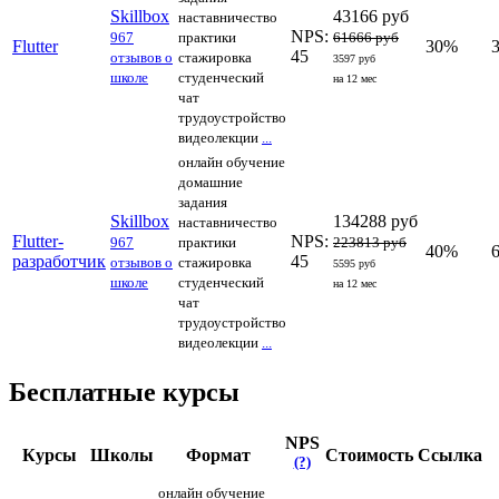
Skillbox
43166 руб
наставничество
NPS:
967
практики
61666 руб
Flutter
30%
45
отзывов о
стажировка
3597 руб
школе
студенческий
на 12 мес
чат
трудоустройство
видеолекции
...
онлайн обучение
домашние
задания
Skillbox
134288 руб
наставничество
Flutter-
NPS:
967
практики
223813 руб
40%
разработчик
45
отзывов о
стажировка
5595 руб
школе
студенческий
на 12 мес
чат
трудоустройство
видеолекции
...
Бесплатные курсы
NPS
Курсы
Школы
Формат
Стоимость
Ссылка
(?)
онлайн обучение