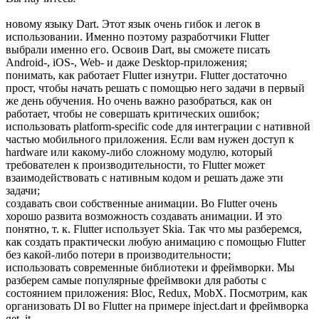
новому языку Dart. Этот язык очень гибок и легок в
использовании. Именно поэтому разработчики Flutter
выбрали именно его. Освоив Dart, вы сможете писать
Android-, iOS-, Web- и даже Desktop-приложения;
понимать, как работает Flutter изнутри. Flutter достаточно
прост, чтобы начать решать с помощью него задачи в первый
же день обучения. Но очень важно разобраться, как он
работает, чтобы не совершать критических ошибок;
использовать platform-specific code для интеграции с нативной
частью мобильного приложения. Если вам нужен доступ к
hardware или какому-либо сложному модулю, который
требователен к производительности, то Flutter может
взаимодействовать с нативным кодом и решать даже эти
задачи;
создавать свои собственные анимации. Во Flutter очень
хорошо развита возможность создавать анимации. И это
понятно, т. к. Flutter использует Skia. Так что мы разберемся,
как создать практически любую анимацию с помощью Flutter
без какой-либо потери в производительности;
использовать современные библиотеки и фреймворки. Мы
разберем самые популярные фреймвоки для работы с
состоянием приложения: Bloc, Redux, MobX. Посмотрим, как
организовать DI во Flutter на примере inject.dart и фреймворка
get_it.