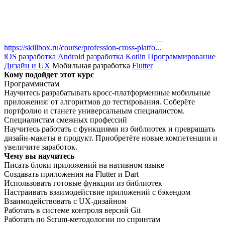
https://skillbox.ru/course/profession-cross-platfo...
iOS разработка
Android разработка
Kotlin
Программирование
Дизайн и UX
Мобильная разработка
Flutter
Кому подойдет этот курс
Программистам
Научитесь разрабатывать кросс-платформенные мобильные
приложения: от алгоритмов до тестирования. Соберёте
портфолио и станете универсальным специалистом.
Специалистам смежных профессий
Научитесь работать с функциями из библиотек и превращать
дизайн-макеты в продукт. Приобретёте новые компетенции и
увеличите заработок.
Чему вы научитесь
Писать блоки приложений на нативном языке
Создавать приложения на Flutter и Dart
Использовать готовые функции из библиотек
Настраивать взаимодействие приложений с бэкендом
Взаимодействовать с UX-дизайном
Работать в системе контроля версий Git
Работать по Scrum-методологии по спринтам