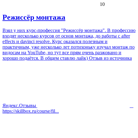
10
Режиссёр монтажа
Взял у них курс-профессия "Режиссёр монтажа". В профессию
входят несколько курсов от основ монтажа, до работы с after
effects и davinci resolve. Курс оказался полезным и
практичным, уже несколько лет потихоньку изучал монтаж по
видосам на YouTube, но тут все прям очень разжовано и
хорошо подаётся. В общем ставлю лайк) Отзыв из источника
Яндекс.Отзывы
https://skillbox.ru/course/fil...