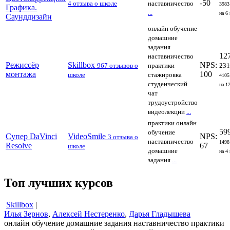
-50
4 отзыва о школе
наставничество
3983
Графика.
...
на 6
Саунддизайн
онлайн обучение
домашние
задания
12
наставничество
Режиссёр
Skillbox
NPS:
967 отзывов о
практики
231
монтажа
100
школе
стажировка
4105
студенческий
на 1
чат
трудоустройство
видеолекции
...
практики
онлайн
59
обучение
Супер DaVinci
VideoSmile
NPS:
3 отзыва о
наставничество
1498
Resolve
67
школе
домашние
на 4
задания
...
Топ лучших курсов
Skillbox
|
Илья Зернов
,
Алексей Нестеренко
,
Дарья Гладышева
онлайн обучение
домашние задания
наставничество
практики