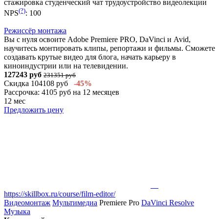
стажировка
студенческий чат
трудоустройство
видеолекции
(?)
NPS
:
100
Режиссёр монтажа
Вы с нуля освоите Adobe Premiere PRO, DaVinci и Avid,
научитесь монтировать клипы, репортажи и фильмы. Сможете
создавать крутые видео для блога, начать карьеру в
киноиндустрии или на телевидении.
127243 руб
231351 руб
Скидка 104108 руб
-45%
Рассрочка: 4105 руб на 12 месяцев
12 мес
Предложить цену
https://skillbox.ru/course/film-editor/
Видеомонтаж
Мультимедиа
Premiere Pro
DaVinci Resolve
Музыка