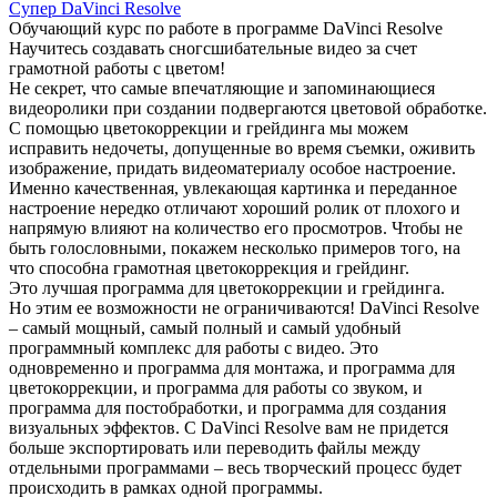
Супер DaVinci Resolve
Обучающий курс по работе в программе DaVinci Resolve
Научитесь создавать сногсшибательные видео за счет
грамотной работы с цветом!
Не секрет, что самые впечатляющие и запоминающиеся
видеоролики при создании подвергаются цветовой обработке.
С помощью цветокоррекции и грейдинга мы можем
исправить недочеты, допущенные во время съемки, оживить
изображение, придать видеоматериалу особое настроение.
Именно качественная, увлекающая картинка и переданное
настроение нередко отличают хороший ролик от плохого и
напрямую влияют на количество его просмотров. Чтобы не
быть голословными, покажем несколько примеров того, на
что способна грамотная цветокоррекция и грейдинг.
Это лучшая программа для цветокоррекции и грейдинга.
Но этим ее возможности не ограничиваются! DaVinci Resolve
– самый мощный, самый полный и самый удобный
программный комплекс для работы с видео. Это
одновременно и программа для монтажа, и программа для
цветокоррекции, и программа для работы со звуком, и
программа для постобработки, и программа для создания
визуальных эффектов. С DaVinci Resolve вам не придется
больше экспортировать или переводить файлы между
отдельными программами – весь творческий процесс будет
происходить в рамках одной программы.