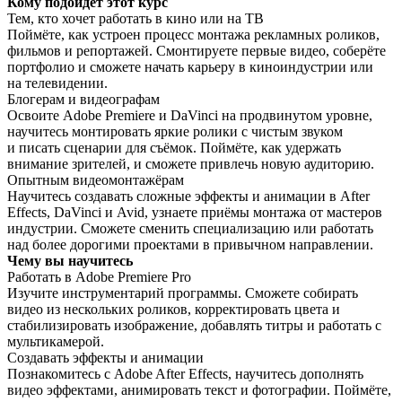
Кому подойдет этот курс
Тем, кто хочет работать в кино или на ТВ
Поймёте, как устроен процесс монтажа рекламных роликов,
фильмов и репортажей. Смонтируете первые видео, соберёте
портфолио и сможете начать карьеру в киноиндустрии или
на телевидении.
Блогерам и видеографам
Освоите Adobe Premiere и DaVinci на продвинутом уровне,
научитесь монтировать яркие ролики с чистым звуком
и писать сценарии для съёмок. Поймёте, как удержать
внимание зрителей, и сможете привлечь новую аудиторию.
Опытным видеомонтажёрам
Научитесь создавать сложные эффекты и анимации в After
Effects, DaVinci и Avid, узнаете приёмы монтажа от мастеров
индустрии. Сможете сменить специализацию или работать
над более дорогими проектами в привычном направлении.
Чему вы научитесь
Работать в Adobe Premiere Pro
Изучите инструментарий программы. Сможете собирать
видео из нескольких роликов, корректировать цвета и
стабилизировать изображение, добавлять титры и работать с
мультикамерой.
Создавать эффекты и анимации
Познакомитесь с Adobe After Effects, научитесь дополнять
видео эффектами, анимировать текст и фотографии. Поймёте,