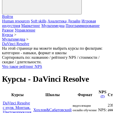
Войти
Human resources
Soft skills
Аналитика
Дизайн
Игровая
индустрия
Маркетинг
Мультимедиа
Программирование
Разное
Управление
Курсы
>
Мультимедиа
>
DaVinci Resolve
На этой странице вы можете выбрать курсы по фильтрам:
категории - навыки, формат и школы
Сортировать по: названию / рейтингу NPS / стоимости /
скидке / длительности.
Что такое рейтинг NPS
Курсы - DaVinci Resolve
NPS
Курсы
Школы
Формат
Ст
(?)
DaVinci Resolve
23
видеолекции
с нуля. Монтаж.
Хохлов&Сабатовский
NPS:
онлайн обучение
299
Цветокоррекция.