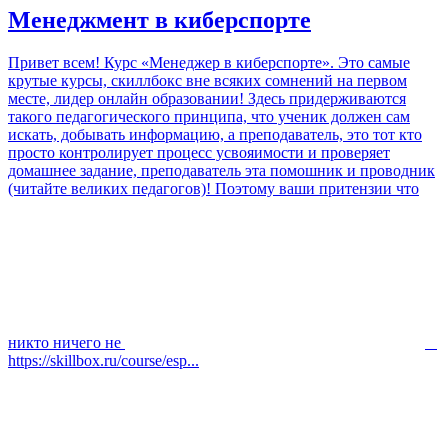
Менеджмент в киберспорте
Привет всем! Курс «Менеджер в киберспорте». Это самые
крутые курсы, скиллбокс вне всяких сомнений на первом
месте, лидер онлайн образовании! Здесь придерживаются
такого педагогического принципа, что ученик должен сам
искать, добывать информацию, а преподаватель, это тот кто
просто контролирует процесс усвояимости и проверяет
домашнее задание, преподаватель эта помошник и проводник
(читайте великих педагогов)! Поэтому ваши притензии что
никто ничего не
https://skillbox.ru/course/esp...