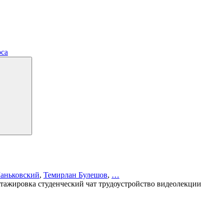
рса
аньковский
,
Темирлан Булешов
,
…
стажировка
студенческий чат
трудоустройство
видеолекции