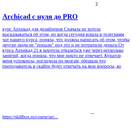
2
Archicad с нуля до PRO
курс Архикад для дизайнеров Сначала не хотела
высказываться об этом, но когда сегодня вошла в телеграмм
чат нашего курса, поняла, что должна написать об этом, чтобы
другие люди не "попали" под это и не потратили деньги.От
курса Архикад 21 я захотела отказаться уже через несколько
занятий, когда поняла, что мне никто не отвечает. Куратор
меня успокоила, погладила по мозгам, обещала что
преподаватель в скайпе будет отвечать на мои вопросы, ко
https://skillbox.ru/course/arc...