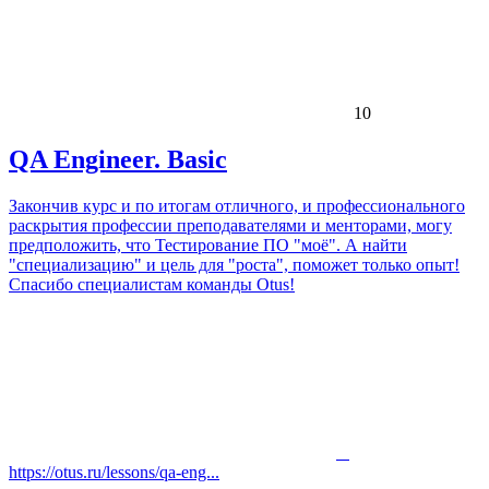
10
QA Engineer. Basic
Закончив курс и по итогам отличного, и профессионального
раскрытия профессии преподавателями и менторами, могу
предположить, что Тестирование ПО "моё". А найти
"специализацию" и цель для "роста", поможет только опыт!
Спасибо специалистам команды Otus!
https://otus.ru/lessons/qa-eng...