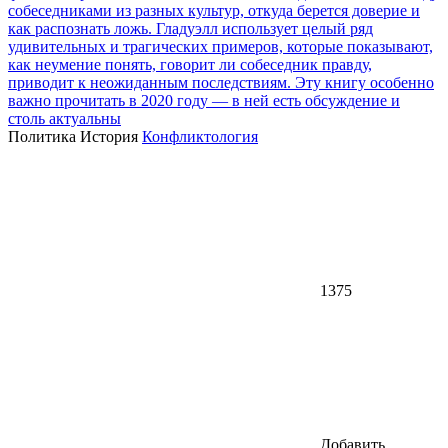
собеседниками из разных культур, откуда берется доверие и
как распознать ложь. Гладуэлл использует целый ряд
удивительных и трагических примеров, которые показывают,
как неумение понять, говорит ли собеседник правду,
приводит к неожиданным последствиям. Эту книгу особенно
важно прочитать в 2020 году — в ней есть обсуждение и
столь актуальны
Политика
История
Конфликтология
1375
Добавить