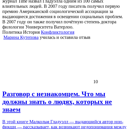
журнал Time назвал Гладуэлла одним из 100 самых
влиятельных людей. В 2007 году писатель получил первую
премию Американской социологической ассоциации за
выдающиеся достижения в освещении социальных проблем.
В 2007 году он также получил почётную степень доктора
филологии Университета Ватерлоо.
Политика
История
Конфликтология
Марина Кутепова
училась и оставила отзыв
10
Разговор с незнакомцем. Что мы
должны знать о людях, которых не
знаем
В этой книге Малкольм Гладуэлл — выдающийся автор нон-
фикшн — рассказывает, как возникают недопонимания между