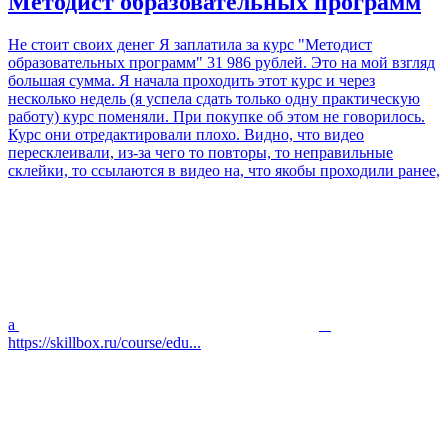
Методист образовательных программ
Не стоит своих денег Я заплатила за курс "Методист
образовательных программ" 31 986 рублей. Это на мой взгляд
большая сумма. Я начала проходить этот курс и через
несколько недель (я успела сдать только одну практическую
работу) курс поменяли. При покупке об этом не говорилось.
Курс они отредактировали плохо. Видно, что видео
пересклеивали, из-за чего то повторы, то неправильные
склейки, то ссылаются в видео на, что якобы проходили ранее,
а
https://skillbox.ru/course/edu...