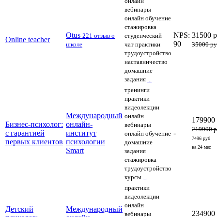
онлайн
вебинары
онлайн обучение
стажировка
Otus
NPS:
31500 
221 отзыв о
студенческий
Online teacher
90
школе
чат
практики
35000 р
трудоустройство
наставничество
домашние
задания
...
тренинги
практики
видеолекции
Международный
онлайн
179900
Бизнес-психолог:
онлайн-
вебинары
219900 
с гарантией
институт
-
онлайн обучение
7496 руб
первых клиентов
психологии
домашние
на 24 мес
Smart
задания
стажировка
трудоустройство
курсы
...
практики
видеолекции
онлайн
Детский
Международный
234900
вебинары