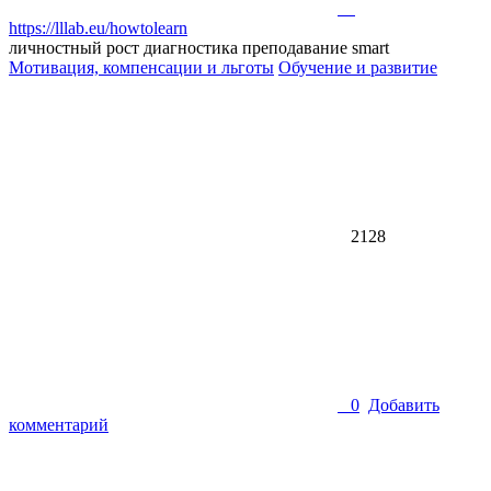
https://lllab.eu/howtolearn
личностный рост
диагностика
преподавание
smart
Мотивация, компенсации и льготы
Обучение и развитие
2128
0
Добавить
комментарий