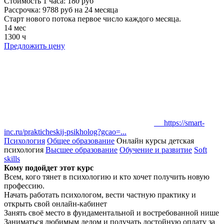
Стоимость 1 часа: 180 руб
Рассрочка: 9788 руб на 24 месяца
Старт нового потока первое число каждого месяца.
14 мес
1300 ч
Предложить цену
https://smart-
inc.ru/prakticheskij-psikholog?gcao=...
Психология
Общее образование
Онлайн курсы
детская
психология
Высшее образование
Обучение и развитие
Soft
skills
Кому подойдет этот курс
Всем, кого тянет в психологию и кто хочет получить новую
профессию.
Начать работать психологом, вести частную практику и
открыть свой онлайн-кабинет
Занять своё место в фундаментальной и востребованной нише
Заниматься любимым делом и получать достойную оплату за