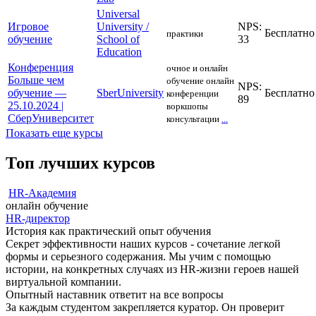
Universal
Игровое
University /
NPS:
Бесплатно
практики
обучение
School of
33
Education
Конференция
очное и онлайн
Больше чем
обучение
онлайн
NPS:
обучение —
SberUniversity
Бесплатно
конференции
89
25.10.2024 |
воркшопы
СберУниверситет
консультации
...
Показать еще курсы
Топ лучших курсов
HR-Академия
онлайн обучение
HR-директор
История как практический опыт обучения
Секрет эффективности наших курсов - сочетание легкой
формы и серьезного содержания. Мы учим с помощью
истории, на конкретных случаях из HR-жизни героев нашей
виртуальной компании.
Опытный наставник ответит на все вопросы
За каждым студентом закрепляется куратор. Он проверит