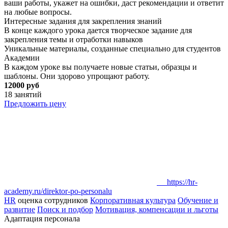
ваши работы, укажет на ошибки, даст рекомендации и ответит
на любые вопросы.
Интересные задания для закрепления знаний
В конце каждого урока дается творческое задание для
закрепления темы и отработки навыков
Уникальные материалы, созданные специально для студентов
Академии
В каждом уроке вы получаете новые статьи, образцы и
шаблоны. Они здорово упрощают работу.
12000 руб
18 занятий
Предложить цену
https://hr-
academy.ru/direktor-po-personalu
HR
оценка сотрудников
Корпоративная культура
Обучение и
развитие
Поиск и подбор
Мотивация, компенсации и льготы
Адаптация персонала