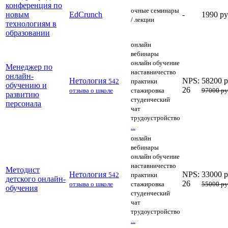
конференция по
очные семинары
новым
EdCrunch
-
1990 р
/ лекции
технологиям в
образовании
онлайн
вебинары
онлайн обучение
Менеджер по
наставничество
онлайн-
Нетология
NPS:
58200 
542
практики
обучению и
26
отзыва о школе
стажировка
97000 р
развитию
студенческий
персонала
чат
трудоустройство
...
онлайн
вебинары
онлайн обучение
наставничество
Методист
Нетология
NPS:
33000 
542
практики
детского онлайн-
26
отзыва о школе
стажировка
55000 р
обучения
студенческий
чат
трудоустройство
...