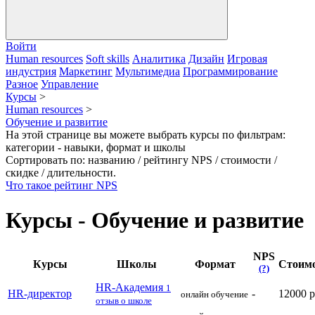
Войти
Human resources
Soft skills
Аналитика
Дизайн
Игровая
индустрия
Маркетинг
Мультимедиа
Программирование
Разное
Управление
Курсы
>
Human resources
>
Обучение и развитие
На этой странице вы можете выбрать курсы по фильтрам:
категории - навыки, формат и школы
Сортировать по: названию / рейтингу NPS / стоимости /
скидке / длительности.
Что такое рейтинг NPS
Курсы - Обучение и развитие
NPS
Курсы
Школы
Формат
Стоим
(?)
HR-Академия
1
HR-директор
-
12000 
онлайн обучение
отзыв о школе