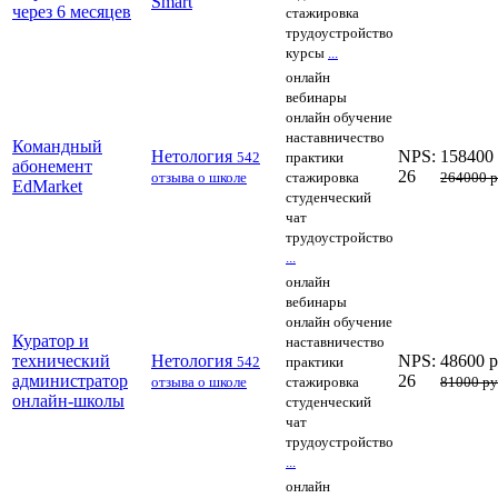
Smart
через 6 месяцев
стажировка
трудоустройство
курсы
...
онлайн
вебинары
онлайн обучение
наставничество
Командный
Нетология
NPS:
158400
542
практики
абонемент
26
отзыва о школе
стажировка
264000 
EdMarket
студенческий
чат
трудоустройство
...
онлайн
вебинары
онлайн обучение
Куратор и
наставничество
технический
Нетология
NPS:
48600 
542
практики
администратор
26
отзыва о школе
стажировка
81000 р
онлайн-школы
студенческий
чат
трудоустройство
...
онлайн