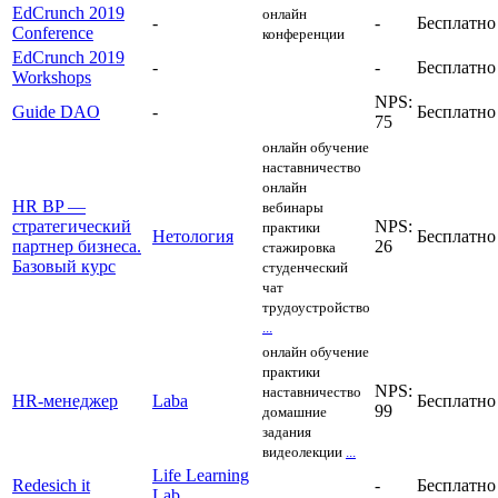
EdCrunch 2019
онлайн
-
-
Бесплатно
Conference
конференции
EdCrunch 2019
-
-
Бесплатно
Workshops
NPS:
Guide DAO
-
Бесплатно
75
онлайн обучение
наставничество
онлайн
HR BP —
вебинары
стратегический
NPS:
практики
Нетология
Бесплатно
партнер бизнеса.
26
стажировка
Базовый курс
студенческий
чат
трудоустройство
...
онлайн обучение
практики
NPS:
наставничество
HR-менеджер
Laba
Бесплатно
99
домашние
задания
видеолекции
...
Life Learning
Redesich it
-
Бесплатно
Lab