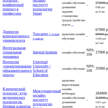
психолог:
онлайн-
онлайн обучение
274900 
комфортный
институт
-
домашние
9788 руб
переход в
психологии
задания
на 24 мес
профессию
Smart
стажировка
трудоустройство
курсы
...
67000 
Директор
Topcareer
1 отзыв
практики
онлайн
69000 р
корпоративного
-
о школе
обучение
11500 руб
университета
на 6 мес
Интегральная
NPS:
спиральная
Integral Institute
27000 
онлайн обучение
100
динамика
Интенсив
Universal
«проектирование
University /
NPS:
35900 
онлайн обучение
образовательного
School of
100
опыта»
Education
практики
видеолекции
Клинический
онлайн
Международный
психолог: курс
284900
вебинары
онлайн-
медицинских
онлайн обучение
324900 
институт
-
психологов.
домашние
11871 руб
психологии
Первые клиенты
задания
на 24 мес