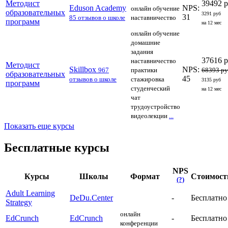
Методист
39492 
Eduson Academy
NPS:
онлайн обучение
образовательных
3291 руб
31
85 отзывов о школе
наставничество
программ
на 12 мес
онлайн обучение
домашние
задания
37616 
наставничество
Методист
Skillbox
NPS:
967
практики
68393 р
образовательных
45
отзывов о школе
стажировка
3135 руб
программ
студенческий
на 12 мес
чат
трудоустройство
видеолекции
...
Показать еще курсы
Бесплатные курсы
NPS
Курсы
Школы
Формат
Стоимост
(?)
Adult Learning
DeDu.Center
-
Бесплатно
Strategy
онлайн
EdCrunch
EdCrunch
-
Бесплатно
конференции