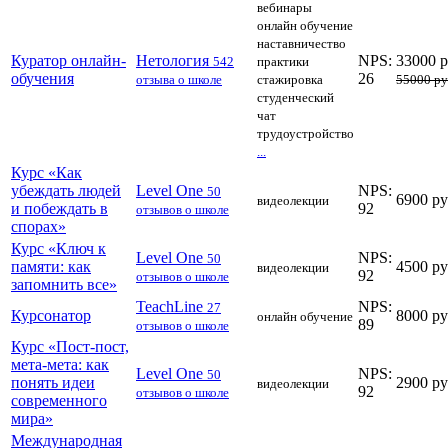
вебинары
онлайн обучение
наставничество
Куратор онлайн-
Нетология
NPS:
33000 
542
практики
обучения
26
отзыва о школе
стажировка
55000 р
студенческий
чат
трудоустройство
...
Курс «Как
убеждать людей
Level One
NPS:
50
6900 р
видеолекции
и побеждать в
92
отзывов о школе
спорах»
Курс «Ключ к
Level One
NPS:
50
памяти: как
4500 р
видеолекции
92
отзывов о школе
запомнить все»
TeachLine
NPS:
27
Курсонатор
8000 р
онлайн обучение
89
отзывов о школе
Курс «Пост-пост,
мета-мета: как
Level One
NPS:
50
понять идеи
2900 р
видеолекции
92
отзывов о школе
современного
мира»
Международная