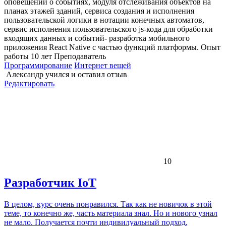
оповещений о событиях, модуля отслеживания объектов на
планах этажей зданий, сервиса создания и исполнения
пользовательской логики в нотации конечных автоматов,
сервис исполнения пользовательского js-кода для обработки
входящих данных и событий- разработка мобильного
приложения React Native с частью функций платформы. Опыт
работы 10 лет Преподаватель
Программирование
Интернет вещей
Александр
учился и оставил отзыв
Редактировать
10
Разработчик IoT
В целом, курс очень понравился. Так как не новичок в этой
теме, то конечно же, часть материала знал. Но и нового узнал
не мало. Получается почти индивилуальный подход,