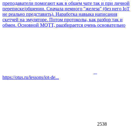
преподаватели помогают как в общем чате так и при личной
переписке/общении. Сначала немного "железа" (без него IoT
не реально представить). Наработка навыка написания
скетчей на эмуляторе. Потом протоколы, как разбор так и
обмен. Основной MQTT, раазбирается очень основательно
https://otus.ru/lessons/iot-de...
2538