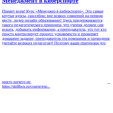
Менеджмент в киберспорте
Привет всем! Курс «Менеджер в киберспорте». Это самые
крутые курсы, скиллбокс вне всяких сомнений на первом
месте, лидер онлайн образовании! Здесь придерживаются
такого педагогического принципа, что ученик должен сам
искать, добывать информацию, а преподаватель, это тот кто
просто контролирует процесс усвояимости и проверяет
домашнее задание, преподаватель эта помошник и проводник
(читайте великих педагогов)! Поэтому ваши притензии что
никто ничего не
https://skillbox.ru/course/esp...