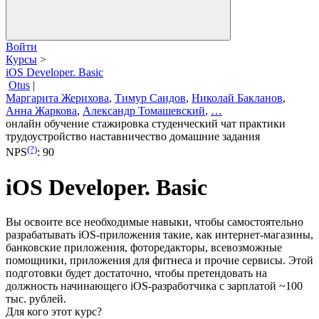
Войти
Курсы
>
iOS Developer. Basic
Otus
|
Маргарита Жерихова
,
Тимур Саидов
,
Николай Бакланов
,
Анна Жаркова
,
Александр Томашевский
,
…
онлайн обучение
стажировка
студенческий чат
практики
трудоустройство
наставничество
домашние задания
(?)
NPS
:
90
iOS Developer. Basic
Вы освоите все необходимые навыки, чтобы самостоятельно
разрабатывать iOS-приложения такие, как интернет-магазины,
банковские приложения, фоторедакторы, всевозможные
помощники, приложения для фитнеса и прочие сервисы. Этой
подготовки будет достаточно, чтобы претендовать на
должность начинающего iOS-разработчика с зарплатой ~100
тыс. рублей.
Для кого этот курс?