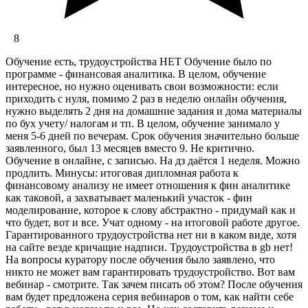
8
Обучение есть, трудоустройства НЕТ Обучение было по
программе - финансовая аналитика. В целом, обучение
интересное, но нужно оценивать свои возможности: если
приходить с нуля, помимо 2 раз в неделю онлайн обучения,
нужно выделять 2 дня на домашние задания и дома материалы
по бух учету/ налогам и тп. В целом, обучение занимало у
меня 5-6 дней по вечерам. Срок обучения значительно больше
заявленного, был 13 месяцев вместо 9. Не критично.
Обучение в онлайне, с записью. На дз даётся 1 неделя. Можно
продлить. Минусы: итоговая дипломная работа к
финансовому анализу не имеет отношения к фин аналитике
как таковой, а захватывает маленький участок - фин
моделирование, которое к слову абстрактно - придумай как и
что будет, вот и все. Учат одному - на итоговой работе другое.
Гарантированного трудоустройства нет ни в каком виде, хотя
на сайте везде кричащие надписи. Трудоустройства в gb нет!
На вопросы куратору после обучения было заявлено, что
никто не может вам гарантировать трудоустройство. Вот вам
вебинар - смотрите. Так зачем писать об этом? После обучения
вам будет предложена серия вебинаров о том, как найти себе