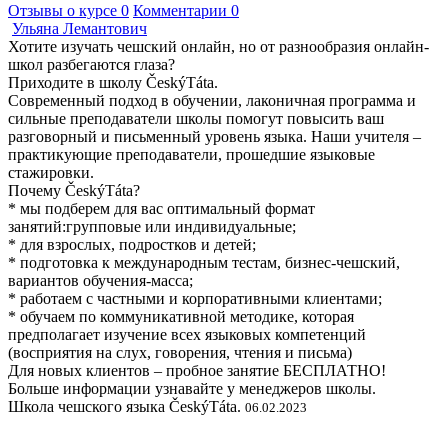
Отзывы о курсе
0
Комментарии
0
Ульяна Лемантович
Хотите изучать чешский онлайн, но от разнообразия онлайн-
школ разбегаются глаза?
Приходите в школу ČeskýTáta.
Современный подход в обучении, лаконичная программа и
сильные преподаватели школы помогут повысить ваш
разговорный и письменный уровень языка. Наши учителя –
практикующие преподаватели, прошедшие языковые
стажировки.
Почему ČeskýTáta?
* мы подберем для вас оптимальный формат
занятий:групповые или индивидуальные;
* для взрослых, подростков и детей;
* подготовка к международным тестам, бизнес-чешский,
вариантов обучения-масса;
* работаем с частными и корпоративными клиентами;
* обучаем по коммуникативной методике, которая
предполагает изучение всех языковых компетенций
(восприятия на слух, говорения, чтения и письма)
Для новых клиентов – пробное занятие БЕСПЛАТНО!
Больше информации узнавайте у менеджеров школы.
Школа чешского языка ČeskýTáta.
06.02.2023