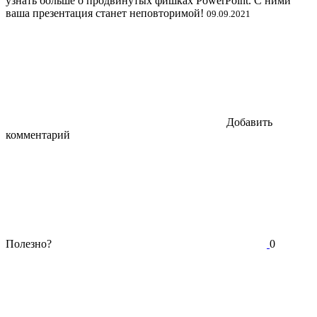
узнать больше о продвинутых фишках PowerPoint. С ними
ваша презентация станет неповторимой!
09.09.2021
Добавить
комментарий
Полезно?
0