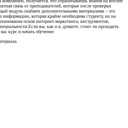
 компанией, получается, что отрабатываешь знания на вполне
атная связь от преподавателей, которые после проверки
аждый модуль снабжён дополнительными материалами – это
ю информацию, которая крайне необходима студенту, но на
 понимания основ интернет-маркетинга, инструментов,
ециальности.Если вы, как и я, думаете, стоит ли проходить
ас курс и начать обучение.
атериала