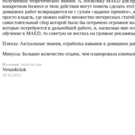
полученных теоретических знаний. А, поскольку MAED для про
конкретном бизнесе и твои действия могут помочь сделать это
домашних работ возвращаются не с сухим «задание принято», 
просто кладезь, где можно найти множество интересных статей
самостоятельный сбор которой было бы потрачено огромное к
которые потребуются в дальнейшей работе, и, насколько мне по
обучение в MAED, то советую не вестись на громкие рекламные
Плюсы: Актуальные знания, отработка навыков в домашних рабо
Минусы: Большее количество отдачи, чем планировала изначал
Источник: otzovik.com
Verun4icksk
19.10.2023