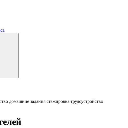
рса
ство
домашние задания
стажировка
трудоустройство
телей