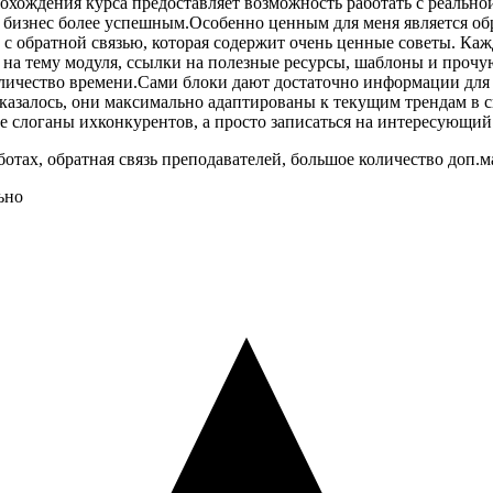
хождения курса предоставляет возможность работать с реальной
т бизнес более успешным.Особенно ценным для меня является обр
а с обратной связью, которая содержит очень ценные советы. К
 на тему модуля, ссылки на полезные ресурсы, шаблоны и прочу
оличество времени.Сами блоки дают достаточно информации для
казалось, они максимально адаптированы к текущим трендам в сп
 слоганы ихконкурентов, а просто записаться на интересующий в
тах, обратная связь преподавателей, большое количество доп.м
ьно