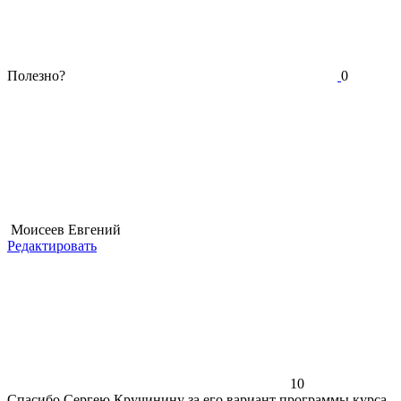
Полезно?
0
Моисеев Евгений
Редактировать
10
Спасибо Сергею Кручинину за его вариант программы курса