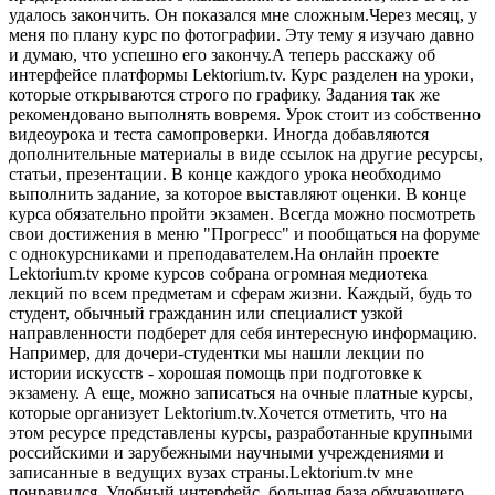
удалось закончить. Он показался мне сложным.Через месяц, у
меня по плану курс по фотографии. Эту тему я изучаю давно
и думаю, что успешно его закончу.А теперь расскажу об
интерфейсе платформы Lektorium.tv. Курс разделен на уроки,
которые открываются строго по графику. Задания так же
рекомендовано выполнять вовремя. Урок стоит из собственно
видеоурока и теста самопроверки. Иногда добавляются
дополнительные материалы в виде ссылок на другие ресурсы,
статьи, презентации. В конце каждого урока необходимо
выполнить задание, за которое выставляют оценки. В конце
курса обязательно пройти экзамен. Всегда можно посмотреть
свои достижения в меню "Прогресс" и пообщаться на форуме
с однокурсниками и преподавателем.На онлайн проекте
Lektorium.tv кроме курсов собрана огромная медиотека
лекций по всем предметам и сферам жизни. Каждый, будь то
студент, обычный гражданин или специалист узкой
направленности подберет для себя интересную информацию.
Например, для дочери-студентки мы нашли лекции по
истории искусств - хорошая помощь при подготовке к
экзамену. А еще, можно записаться на очные платные курсы,
которые организует Lektorium.tv.Хочется отметить, что на
этом ресурсе представлены курсы, разработанные крупными
российскими и зарубежными научными учреждениями и
записанные в ведущих вузах страны.Lektorium.tv мне
понравился. Удобный интерфейс, большая база обучающего