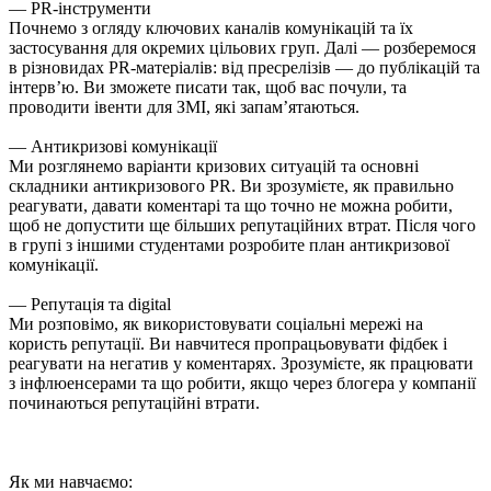
— PR-інструменти
Почнемо з огляду ключових каналів комунікацій та їх
застосування для окремих цільових груп. Далі — розберемося
в різновидах PR-матеріалів: від пресрелізів — до публікацій та
інтерв’ю. Ви зможете писати так, щоб вас почули, та
проводити івенти для ЗМІ, які запам’ятаються.
— Антикризові комунікації
Ми розглянемо варіанти кризових ситуацій та основні
складники антикризового PR. Ви зрозумієте, як правильно
реагувати, давати коментарі та що точно не можна робити,
щоб не допустити ще більших репутаційних втрат. Після чого
в групі з іншими студентами розробите план антикризової
комунікації.
— Репутація та digital
Ми розповімо, як використовувати соціальні мережі на
користь репутації. Ви навчитеся пропрацьовувати фідбек і
реагувати на негатив у коментарях. Зрозумієте, як працювати
з інфлюенсерами та що робити, якщо через блогера у компанії
починаються репутаційні втрати.
Як ми навчаємо: