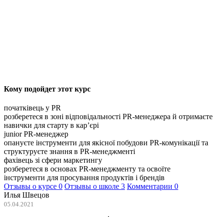
Кому подойдет этот курс
початківець у PR
розберетеся в зоні відповідальності PR-менеджера й отримаєте
навички для старту в кар’єрі
junior PR-менеджер
опануєте інструменти для якісної побудови PR-комунікації та
структуруєте знання в PR-менеджменті
фахівець зі сфери маркетингу
розберетеся в основах PR-менеджменту та освоїте
інструменти для просування продуктів і брендів
Отзывы о курсе
0
Отзывы о школе
3
Комментарии
0
Илья Швецов
05.04.2021