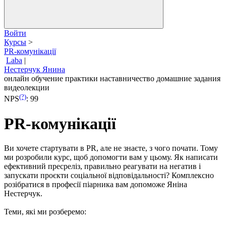
Войти
Курсы
>
PR-комунікації
Laba
|
Нестерчук Янина
онлайн обучение
практики
наставничество
домашние задания
видеолекции
(?)
NPS
:
99
PR-комунікації
Ви хочете стартувати в PR, але не знаєте, з чого почати. Тому
ми розробили курс, щоб допомогти вам у цьому. Як написати
ефективний пресреліз, правильно реагувати на негатив і
запускати проєкти соціальної відповідальності? Комплексно
розібратися в професії піарника вам допоможе Яніна
Нестерчук.
Теми, які ми розберемо: