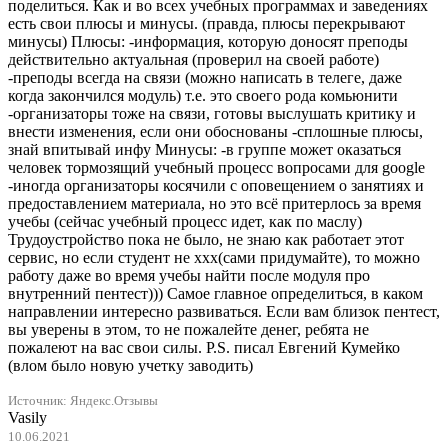
поделиться. Как и во всех учебных программах и заведениях
есть свои плюсы и минусы. (правда, плюсы перекрывают
минусы) Плюсы: -информация, которую доносят преподы
действительно актуальная (проверил на своей работе)
-преподы всегда на связи (можно написать в телеге, даже
когда закончился модуль) т.е. это своего рода комьюнити
-организаторы тоже на связи, готовы выслушать критику и
внести изменения, если они обоснованы -сплошные плюсы,
знай впитывай инфу Минусы: -в группе может оказаться
человек тормозящий учебный процесс вопросами для google
-иногда организаторы косячили с оповещением о занятиях и
предоставлением материала, но это всё притерлось за время
учебы (сейчас учебный процесс идет, как по маслу)
Трудоустройство пока не было, не знаю как работает этот
сервис, но если студент не ххх(сами придумайте), то можно
работу даже во время учебы найти после модуля про
внутренний пентест))) Самое главное определиться, в каком
направлении интересно развиваться. Если вам близок пентест,
вы уверены в этом, то не пожалейте денег, ребята не
пожалеют на вас свои силы. P.S. писал Евгений Кумейко
(влом было новую учетку заводить)
Источник:
Яндекс.Отзывы
Vasily
10.06.2021