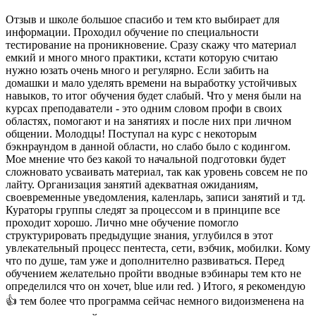
Отзыв и школе большое спасибо и тем кто выбирает для
информации. Проходил обучение по специальности
тестирование на проникновение. Сразу скажу что материал
емкий и много много практики, кстати которую считаю
нужно юзать очень много и регулярно. Если забить на
домашки и мало уделять времени на выработку устойчивых
навыков, то итог обучения будет слабый. Что у меня были на
курсах преподаватели - это одним словом профи в своих
областях, помогают и на занятиях и после них при личном
общении. Молодцы! Поступал на курс с некоторым
бэкнраундом в данной области, но слабо было с кодингом.
Мое мнение что без какой то начальной подготовки будет
сложновато усваивать материал, так как уровень совсем не по
лайту. Организация занятий адекватная ожиданиям,
своевременные уведомления, каленларь, записи занятий и тд.
Кураторы группы следят за процессом и в принципе все
проходит хорошо. Лично мне обучение помогло
структурировать предыдущие знания, углубился в этот
увлекательный процесс пентеста, сети, вэбчик, мобилки. Кому
что по душе, там уже и дополнително развиваться. Перед
обучением желательно пройти вводные вэбинары тем кто не
определился что он хочет, blue или red. ) Итого, я рекомендую
👍 тем более что программа сейчас немного видоизменена на