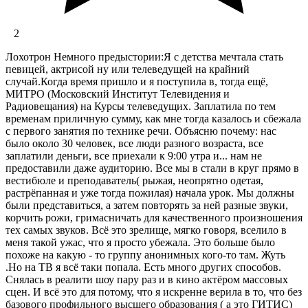
2
Лохотрон Немного предыстории:Я с детства мечтала стать
певицей, актрисой ну или телеведущей на крайний
случай.Когда время пришло и я поступила в, тогда ещё,
МИТРО (Московский Институт Телевидения и
Радиовещания) на Курсы телеведущих. Заплатила по тем
временам приличную сумму, как мне тогда казалось и сбежала
с первого занятия по технике речи. Объясню почему: нас
было около 30 человек, все люди разного возраста, все
заплатили деньги, все приехали к 9:00 утра и... нам не
предоставили даже аудиторию. Все мы в стали в круг прямо в
вестибюле и преподаватель( рыжая, неопрятно одетая,
растрёпанная и уже тогда пожилая) начала урок. Мы должны
были представиться, а затем повторять за ней разные звуки,
корчить рожи, гримасничать для качественного произношения
тех самых звуков. Всё это зрелище, мягко говоря, вселило в
меня такой ужас, что я просто убежала. Это больше было
похоже на какую - то группу анонимных кого-то там. Жуть
.Но на ТВ я всё таки попала. Есть много других способов.
Снялась в реалити шоу пару раз и в кино актёром массовых
сцен. И всё это для потому, что я искренне верила в то, что без
базового профильного высшего образования ( а это ГИТИС)