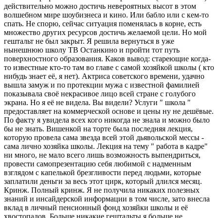
действительно можно достичь невероятных высот в этом
волшебном мире шоубизнеса и кино. Или бабло или с кем-то
спать. Не спорю, сейчас ситуация поменялась в корне, есть
множество других ресурсов достичь желаемой цели. Но мой
гештальт не был закрыт. Я решила вернуться в уже
нынешнюю школу ТВ Останкино и пройти тот путь
поверхностного образования. Каков вывод: стареющие когда-
то известные кто-то там во главе с самой хозяйкой школы ( кто
нибудь знает её, я нет). Актриса советского времени, удачно
вышла замуж и по протекции мужа с известной фамилией
показывала своё некрасивое лицо всей стране с голубого
экрана. Но я её не видела. Вы видели? Услуги " школа "
предоставляет на коммерческой основе и цены ну не дешёвые.
По факту я увидела всех кого никогда не знала и можно было
бы не знать. Вишенкой на торте была последняя лекция,
которую провела сама звезда всей этой дьявольской мессы -
сама лично хозяйка школы. Лекция на тему " работа в кадре"
ни много, не мало всего лишь возможность выпендриться,
провести самопрезентацию себя любимой с надменным
взглядом с капелькой брезгливости перед людьми, которые
заплатили деньги за весь этот цирк, который длился месяц.
Кринж. Полный кринж. Я не получила никаких полезных
знаний и инсайдерской информации в том числе, зато внесла
вклад в личный пенсионный фонд хозяйки школы и её
хвостопадов. Больше никакие гештальты я больше не