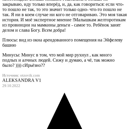
закрываю, иду только вперёд, и, да, как говориться: если что-
то пошло не так, то это значит только одно- что-то пошло не
так. Я ни в коем случае ни кого не отговариваю. Это моя такая
история. И моё экспертное мнение !Малышкам желторотикам
из провинции на мамкины деньги - самое то. Ребёнок занят
делом и слава Богу. Всем добра!
Плюсы: вид из окна арендованного помещения на Эйфелеву
башню
Минусы: Минус в том, что мой мир рухнул , как много
подлых и алчных людей. Сижу и думаю, а чё, так можно
было? )))) сИрьёзно??
Источник:
otzovik.com
ALEKSANDRA V1
29.10.2022