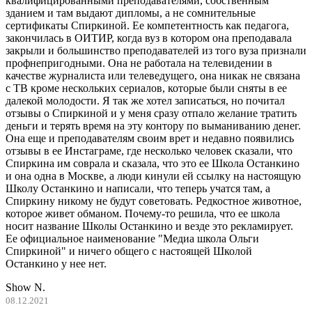
квалифицированными преподавателями, собственным
зданием и там выдают дипломы, а не сомнительные
сертификаты Спиркиной. Ее компетентность как педагога,
закончилась в ОИТИР, когда вуз в котором она преподавала
закрыли и большинство преподавателей из того вуза признали
профнепригодными. Она не работала на телевидении в
качестве журналиста или телеведущего, она никак не связана
с ТВ кроме нескольких сериалов, которые были сняты в ее
далекой молодости. Я так же хотел записаться, но почитал
отзывы о Спиркиной и у меня сразу отпало желание тратить
деньги и терять время на эту контору по выманиванию денег.
Она еще и преподавателям своим врет и недавно появились
отзывы в ее Инстаграме, где несколько человек сказали, что
Спиркина им соврала и сказала, что это ее Школа Останкино
и она одна в Москве, а люди кинули ей ссылку на настоящую
Школу Останкино и написали, что теперь учатся там, а
Спиркину никому не будут советовать. Редкостное животное,
которое живет обманом. Почему-то решила, что ее школа
носит название Школы Останкино и везде это рекламирует.
Ее официальное наименование "Медиа школа Ольги
Спиркиной" и ничего общего с настоящей Школой
Останкино у нее нет.
Show N.
08.12.2021