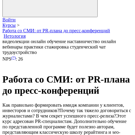
Войти
Курсы
>
Работа со СМИ: от PR-плана до пресс-конференций
Нетология
видеолекции
онлайн обучение
наставничество
онлайн
вебинары
практики
стажировка
студенческий чат
трудоустройство
(?)
NPS
:
26
Работа со СМИ: от PR-плана
до пресс-конференций
Как правильно формировать имидж компании у клиентов,
инвесторов и сотрудников?Почему так тяжело договориться с
журналистами? В чем секрет успешного пресс-релиза?Этот
курс адресован PR-специалистам. Дополнительно обучение
по представленной программе будет полезно авторам,
представляющим классическую школу рерайтинга и seo-