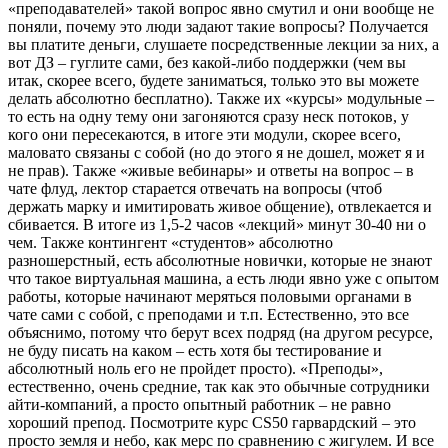
«преподавателей» такой вопрос явно смутил и они вообще не
поняли, почему это люди задают такие вопросы? Получается
вы платите деньги, слушаете посредственные лекции за них, а
вот ДЗ – гуглите сами, без какой-либо поддержки (чем вы
итак, скорее всего, будете заниматься, только это вы можете
делать абсолютно бесплатно). Также их «курсы» модульные –
то есть на одну тему они загоняются сразу неск потоков, у
кого они пересекаются, в итоге эти модули, скорее всего,
маловато связаны с собой (но до этого я не дошел, может я и
не прав). Также «живые вебинары» и ответы на вопрос – в
чате флуд, лектор старается отвечать на вопросы (чтоб
держать марку и имитировать живое общение), отвлекается и
сбивается. В итоге из 1,5-2 часов «лекций» минут 30-40 ни о
чем. Также контингент «студентов» абсолютно
разношерстный, есть абсолютные новички, которые не знают
что такое виртуальная машина, а есть люди явно уже с опытом
работы, которые начинают меряться половыми органами в
чате сами с собой, с преподами и т.п. Естественно, это все
объяснимо, потому что берут всех подряд (на другом ресурсе,
не буду писать на каком – есть хотя бы тестирование и
абсолютный ноль его не пройдет просто). «Преподы»,
естественно, очень средние, так как это обычные сотрудники
айти-компаний, а просто опытный работник – не равно
хороший препод. Посмотрите курс CS50 гарвардский – это
просто земля и небо, как мерс по сравнению с жигулем. И все