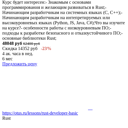
Курс будет интересен:- Знакомым с основами
программирования и желающим развиваться в Rust;-
Начинающим разработчикам на системных языках (С, C++);-
Начинающим разработчикам на интепретируемых или
высокоуровневых языках (Python, JS, Java, C#);Что вы изучите
на курсе?- особенности работы с низкоуровневым ПО;-
подходы к разработке безопасного и отказоустойчивого ПО;-
основные библиотеки Rust;
48048 руб
62400 руб
Скидка 14352 руб
-23%
4 ак. часа в нед.
6 мес
Предложить цену
https://otus.ru/lessons/rust-developer-basic
Rust