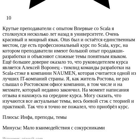
10
Крутые преподаватели с опытом Впервые со Scala я
столкнулся несколько лет назад в университете. Очень
красивый и мощный язык. Otus был и остаётся единственным
местом, где есть профессиональный курс по Scala, курс, на
котором преподаватели имеют большой опыт продакшн-
разработки и объясняют сложные темы понятным языком.
Ещё большее доверие оказало то, что руководителем курса
является Алексей Воронец - тимлид команды разработки на
Scala-стэке в компании NAUMEN, которая считается одной из
лучших IT-компаний страны. Я, как житель Ростова, не раз
слышал о Ростовском офисе компании, в том числе и на
мехмате, который недавно закончил. На момент написания
отзыва я нахожусь на середине курса. Могу сказать, что
изучаются все актуальные темы, весь боевой стэк с теорией и
практикой. Так что я точно не пожалел, что приобрёл курс.
Плюсы: Инфа, преподы, темы
Минусы: Мало взаимодействия с сокурсниками
Источник: otzovik.com