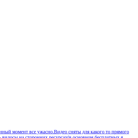
анный момент все ужасно.Видео сняты для какого то прямого
ть видосы на сторонних ресурсах(в основном бесплатных я