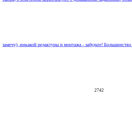
замечу), никакой редактуры и монтажа - забудьте! Большинство
2742