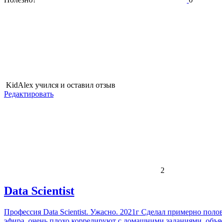
KidAlex
учился и оставил отзыв
Редактировать
2
Data Scientist
Профессия Data Scientist. Ужасно. 2021г Сделал примерно пол
эфира, очень плохо коррелируют с домашними заданиями, объяс