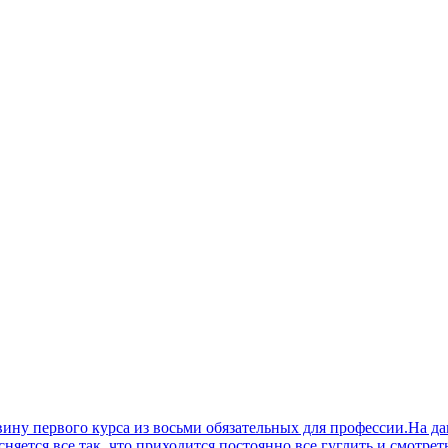
овину первого курса из восьми обязательных для профессии.На д
няется все так, что приходится постоянно все гуглить и смотре