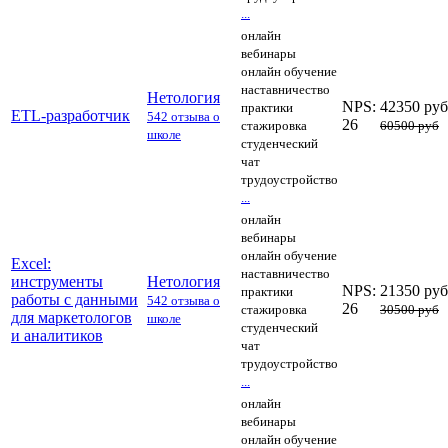
...
онлайн
вебинары
онлайн обучение
наставничество
Нетология
NPS:
42350 руб
практики
ETL-разработчик
542 отзыва о
26
стажировка
60500 руб
школе
студенческий
чат
трудоустройство
...
онлайн
вебинары
онлайн обучение
Excel:
наставничество
инструменты
Нетология
NPS:
21350 руб
практики
работы с данными
542 отзыва о
26
стажировка
30500 руб
для маркетологов
школе
студенческий
и аналитиков
чат
трудоустройство
...
онлайн
вебинары
онлайн обучение