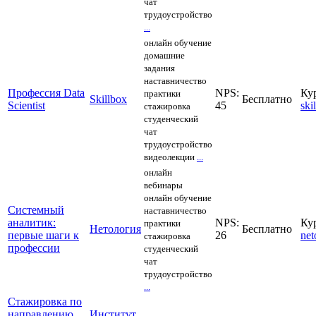
чат
трудоустройство
...
онлайн обучение
домашние
задания
наставничество
Профессия‌ ‌Data‌
NPS:
Ку
практики
Skillbox
Бесплатно
‌Scientist‌
45
ski
стажировка
студенческий
чат
трудоустройство
видеолекции
...
онлайн
вебинары
онлайн обучение
Системный
наставничество
аналитик:
NPS:
Ку
практики
Нетология
Бесплатно
первые шаги к
26
net
стажировка
профессии
студенческий
чат
трудоустройство
...
Стажировка по
направлению
Институт