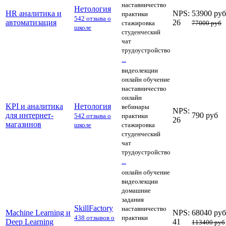
наставничество
Нетология
HR аналитика и
NPS:
53900 руб
практики
542 отзыва о
автоматизация
26
стажировка
77000 руб
школе
студенческий
чат
трудоустройство
...
видеолекции
онлайн обучение
наставничество
онлайн
KPI и аналитика
Нетология
вебинары
NPS:
для интернет-
790 руб
542 отзыва о
практики
26
магазинов
школе
стажировка
студенческий
чат
трудоустройство
...
онлайн обучение
видеолекции
домашние
задания
SkillFactory
наставничество
Machine Learning и
NPS:
68040 руб
438 отзывов о
практики
Deep Learning
41
113400 руб