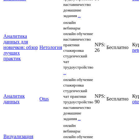
наставничество
домашние
задания
...
онлайн
вебинары
онлайн обучение
Аналитика
наставничество
данных для
NPS:
Ку
практики
новичков: обзор
Нетология
Бесплатно
26
net
стажировка
лучших
студенческий
практик
чат
трудоустройство
...
онлайн обучение
стажировка
студенческий
Аналитик
NPS:
Ку
чат
практики
Otus
Бесплатно
данных
90
otu
трудоустройство
наставничество
домашние
задания
...
онлайн
вебинары
Визуализация
онлайн обучение