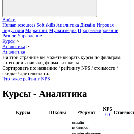
Войти
Human resources
Soft skills
Аналитика
Дизайн
Игровая
индустрия
Маркетинг
Мультимедиа
Программирование
Разное
Управление
Курсы
>
Аналитика
>
Аналитика
На этой странице вы можете выбрать курсы по фильтрам:
категории - навыки, формат и школы
Сортировать по: названию / рейтингу NPS / стоимости /
скидке / длительности.
Что такое рейтинг NPS
Курсы - Аналитика
NPS
Курсы
Школы
Формат
Стоимос
(?)
онлайн
вебинары
онлайн обучение