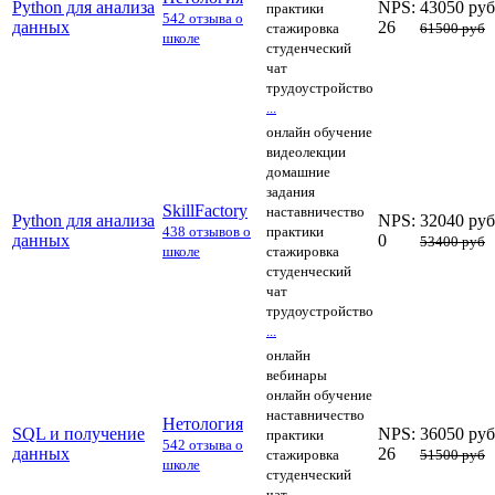
Python для анализа
NPS:
43050 руб
практики
542 отзыва о
данных
26
стажировка
61500 руб
школе
студенческий
чат
трудоустройство
...
онлайн обучение
видеолекции
домашние
задания
SkillFactory
наставничество
Python для анализа
NPS:
32040 руб
438 отзывов о
практики
данных
0
53400 руб
школе
стажировка
студенческий
чат
трудоустройство
...
онлайн
вебинары
онлайн обучение
наставничество
Нетология
SQL и получение
NPS:
36050 руб
практики
542 отзыва о
данных
26
стажировка
51500 руб
школе
студенческий
чат