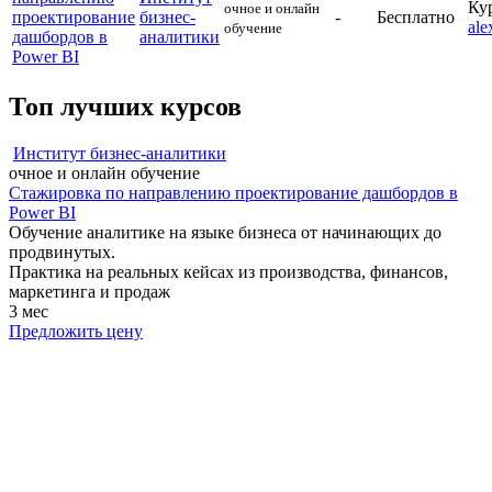
Ку
очное и онлайн
проектирование
бизнес-
-
Бесплатно
ale
обучение
дашбордов в
аналитики
Power BI
Топ лучших курсов
Институт бизнес-аналитики
очное и онлайн обучение
Стажировка по направлению проектирование дашбордов в
Power BI
Обучение аналитике на языке бизнеса от начинающих до
продвинутых.
Практика на реальных кейсах из производства, финансов,
маркетинга и продаж
3 мес
Предложить цену