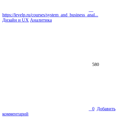
https://levelp.ru/courses/system_and_business_anal...
Дизайн и UX
Аналитика
580
0
Добавить
комментарий