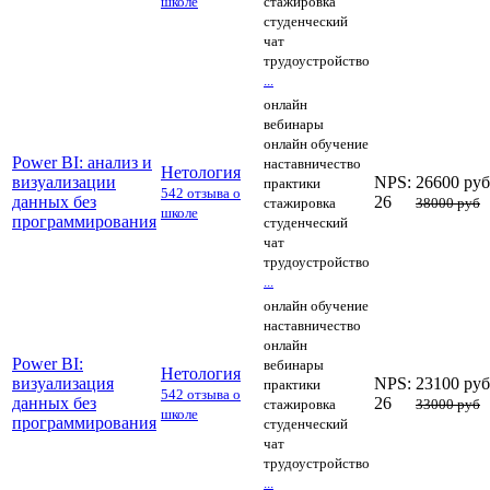
школе
стажировка
студенческий
чат
трудоустройство
...
онлайн
вебинары
онлайн обучение
Power BI: анализ и
наставничество
Нетология
визуализации
NPS:
26600 руб
практики
542 отзыва о
данных без
26
стажировка
38000 руб
школе
программирования
студенческий
чат
трудоустройство
...
онлайн обучение
наставничество
онлайн
Power BI:
вебинары
Нетология
визуализация
NPS:
23100 руб
практики
542 отзыва о
данных без
26
стажировка
33000 руб
школе
программирования
студенческий
чат
трудоустройство
...