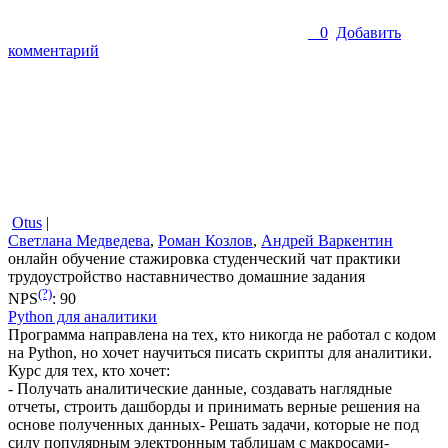
0
Добавить
комментарий
Otus
|
Светлана Медведева
,
Роман Козлов
,
Андрей Варкентин
онлайн обучение
стажировка
студенческий чат
практики
трудоустройство
наставничество
домашние задания
(?)
NPS
:
90
Python для аналитики
Программа направлена на тех, кто никогда не работал с кодом
на Python, но хочет научиться писать скрипты для аналитики.
Курс для тех, кто хочет:
- Получать аналитические данные, создавать наглядные
отчеты, строить дашборды и принимать верные решения на
основе полученных данных- Решать задачи, которые не под
силу популярным электронным таблицам с макросами-