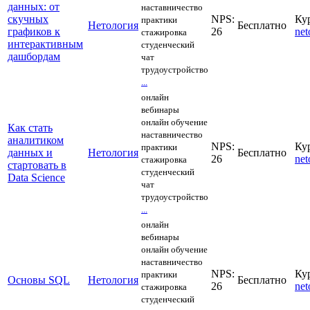
данных: от
наставничество
скучных
NPS:
Ку
практики
Нетология
Бесплатно
графиков к
26
net
стажировка
интерактивным
студенческий
дашбордам
чат
трудоустройство
...
онлайн
вебинары
онлайн обучение
Как стать
наставничество
аналитиком
NPS:
Ку
практики
данных и
Нетология
Бесплатно
26
net
стажировка
стартовать в
студенческий
Data Science
чат
трудоустройство
...
онлайн
вебинары
онлайн обучение
наставничество
NPS:
Ку
практики
Основы SQL
Нетология
Бесплатно
26
net
стажировка
студенческий