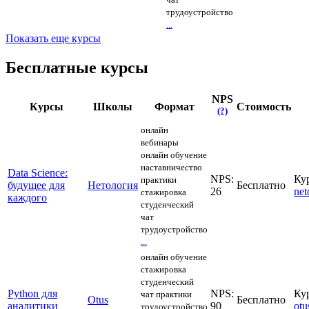
трудоустройство
...
Показать еще курсы
Бесплатные курсы
NPS
Курсы
Школы
Формат
Стоимость
(?)
онлайн
вебинары
онлайн обучение
наставничество
Data Science:
NPS:
Ку
практики
будущее для
Нетология
Бесплатно
26
net
стажировка
каждого
студенческий
чат
трудоустройство
...
онлайн обучение
стажировка
студенческий
Python для
NPS:
Ку
чат
практики
Otus
Бесплатно
аналитики
90
otu
трудоустройство