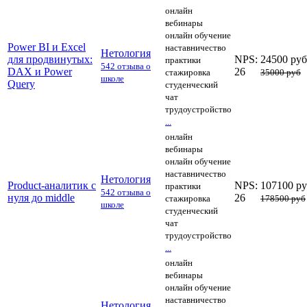
онлайн
вебинары
онлайн обучение
Power BI и Excel
наставничество
Нетология
для продвинутых:
NPS:
24500 руб
практики
542 отзыва о
DAX и Power
26
стажировка
35000 руб
школе
Query
студенческий
чат
трудоустройство
...
онлайн
вебинары
онлайн обучение
наставничество
Нетология
Product-аналитик с
NPS:
107100 р
практики
542 отзыва о
нуля до middle
26
стажировка
178500 руб
школе
студенческий
чат
трудоустройство
...
онлайн
вебинары
онлайн обучение
наставничество
Нетология