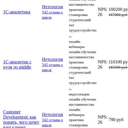
наставничество
Нетология
NPS:
100200 р
практики
1С-аналитика
542 отзыва о
26
стажировка
167000 руб
школе
студенческий
чат
трудоустройство
...
онлайн
вебинары
онлайн обучение
наставничество
Нетология
1С-аналитик с
NPS:
110100 ру
практики
542 отзыва о
нуля до middle
26
стажировка
183500 руб
школе
студенческий
чат
трудоустройство
...
видеолекции
онлайн обучение
наставничество
онлайн
Customer
Нетология
вебинары
Development: как
NPS:
790 руб
542 отзыва о
практики
понять, чего хочет
26
школе
стажировка
ваш клиент