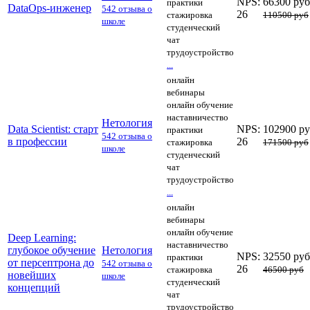
NPS:
66300 руб
практики
DataOps-инженер
542 отзыва о
26
стажировка
110500 руб
школе
студенческий
чат
трудоустройство
...
онлайн
вебинары
онлайн обучение
наставничество
Нетология
Data Scientist: старт
NPS:
102900 р
практики
542 отзыва о
в профессии
26
стажировка
171500 руб
школе
студенческий
чат
трудоустройство
...
онлайн
вебинары
онлайн обучение
Deep Learning:
наставничество
глубокое обучение
Нетология
NPS:
32550 руб
практики
от персептрона до
542 отзыва о
26
стажировка
46500 руб
новейших
школе
студенческий
концепций
чат
трудоустройство