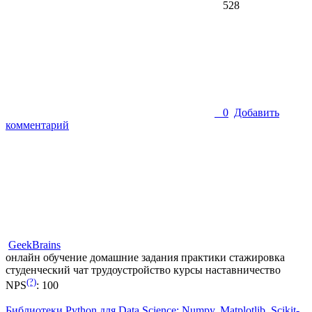
528
0
Добавить
комментарий
GeekBrains
онлайн обучение
домашние задания
практики
стажировка
студенческий чат
трудоустройство
курсы
наставничество
(?)
NPS
:
100
Библиотеки Python для Data Science: Numpy, Matplotlib, Scikit-