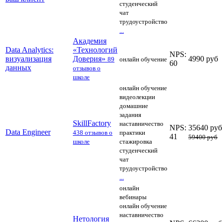
студенческий
чат
трудоустройство
...
Академия
Data Analytics:
«Технологий
NPS:
визуализация
Доверия»
4990 руб
89
онлайн обучение
60
данных
отзывов о
школе
онлайн обучение
видеолекции
домашние
задания
SkillFactory
наставничество
NPS:
35640 руб
Data Engineer
438 отзывов о
практики
41
59400 руб
школе
стажировка
студенческий
чат
трудоустройство
...
онлайн
вебинары
онлайн обучение
наставничество
Нетология