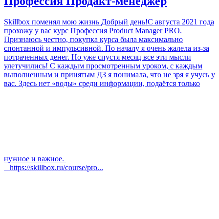
Профессия Продакт-менеджер
Skillbox поменял мою жизнь Добрый день!С августа 2021 года
прохожу у вас курс Профессия Product Manager PRO.
Признаюсь честно, покупка курса была максимально
спонтанной и импульсивной. По началу я очень жалела из-за
потраченных денег. Но уже спустя месяц все эти мысли
улетучились! С каждым просмотренным уроком, с каждым
выполненным и принятым ДЗ я понимала, что не зря я учусь у
вас. Здесь нет «воды» среди информации, подаётся только
нужное и важное.
https://skillbox.ru/course/pro...