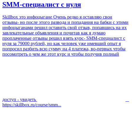
SMM-специалист с нуля
Skillbox это инфоцыгане Очень редко я оставляю свои
отзывы- но после этого развода и попадания на бабки с этими
инфоцыганами решил оставить свой отзыв, попавшись на их
завлекательные объявления и почитав как я думаю
проплаченные отзывы решил взять курс- SMM-специалист с
нуля за 79000 рублей, но как человек уже имевший опыт я
попросил разбить всю сумму на 4 платежа, во-первых чтобы
посомотреть о чем же этот курс и чтобы получив полный
доступ - увидеть
https://skillbox.ru/course/smm...