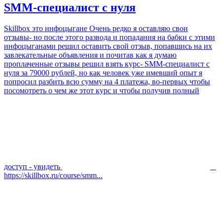
SMM-специалист с нуля
Skillbox это инфоцыгане Очень редко я оставляю свои
отзывы- но после этого развода и попадания на бабки с этими
инфоцыганами решил оставить свой отзыв, попавшись на их
завлекательные объявления и почитав как я думаю
проплаченные отзывы решил взять курс- SMM-специалист с
нуля за 79000 рублей, но как человек уже имевший опыт я
попросил разбить всю сумму на 4 платежа, во-первых чтобы
посомотреть о чем же этот курс и чтобы получив полный
доступ - увидеть
https://skillbox.ru/course/smm...