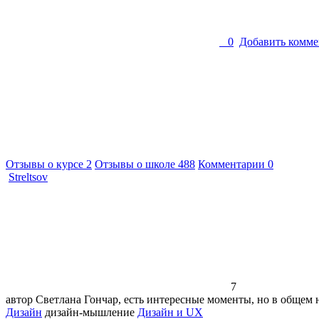
0
Добавить комме
Отзывы о курсе
2
Отзывы о школе
488
Комментарии
0
Streltsov
7
автор Светлана Гончар, есть интересные моменты, но в общем
Дизайн
дизайн-мышление
Дизайн и UX