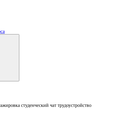
рса
тажировка
студенческий чат
трудоустройство