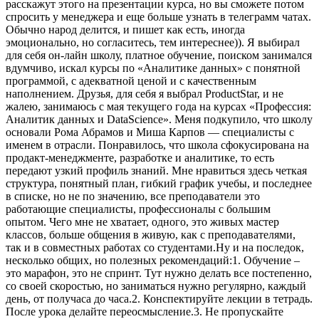
расскажут этого на презентации курса, но вы сможете потом
спросить у менеджера и еще больше узнать в телеграмм чатах.
Обычно народ делится, и пишет как есть, иногда
эмоционально, но согласитесь, тем интереснее)). Я выбирал
для себя он-лайн школу, платное обучение, поиском занимался
вдумчиво, искал курсы по «Аналитике данных» с понятной
программой, с адекватной ценой и с качественным
наполнением. Друзья, для себя я выбрал ProductStar, и не
жалею, занимаюсь c мая текущего года на курсах «Профессия:
Аналитик данных и DataScience». Меня подкупило, что школу
основали Рома Абрамов и Миша Карпов — специалисты с
именем в отрасли. Понравилось, что школа сфокусирована на
продакт-менеджменте, разработке и аналитике, то есть
передают узкий профиль знаний. Мне нравиться здесь четкая
структура, понятный план, гибкий график учебы, и последнее
в списке, но не по значению, все преподаватели это
работающие специалисты, профессионалы с большим
опытом. Чего мне не хватает, одного, это живых мастер
классов, больше общения в живую, как с преподавателями,
так и в совместных работах со студентами.Ну и на последок,
несколько общих, но полезных рекомендаций:1. Обучение –
это марафон, это не спринт. Тут нужно делать все постепенно,
со своей скоростью, но заниматься нужно регулярно, каждый
день, от получаса до часа.2. Конспектируйте лекции в тетрадь.
После урока делайте переосмысление.3. Не пропускайте