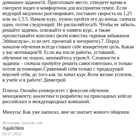
домашнее задание!4. Приготовьте место, отведите время и
смотрите видео в комфортном для восприятия темпе. Если
ведущий медленно разговаривает, поставьте скорость на 1,25
или на 1,5.5. Начали курс, нужно пройти его до конца, сначала
один, потом следующий. Не распыляйтесь!6. Чтобы не забыть,
решайте задачки, освежайте в памяти курс, а также
пролистывайте конспект (всем известна «кривая забывания
Эббингауза», если нет, прочитай в интернете).7. Перед
началом обучения всегда ставьте себе конкретную цель. Какая
у вас мотивация?8. Если вы после работы, уставший,
обучение не пошло, занимайтесь утром.9. Сложности в
задании – сначала пробуйте решить самостоятельно, и только
потом за помощью.Сравнивай себя только с предыдущей
версией себя, до того как ты начал курс.Всем желаю успехов,
в учебе и в работе! Димитрий
Плюсы: Онлайн-университет с фокусом обучения
менеджменту, аналитике и разработке на прикладных кейсах
российских и международных компаний.
Минусы: Как уже написал, мне не хватает живого общения.
Источник: otzovik.com
Agalichkin
02.07.2022