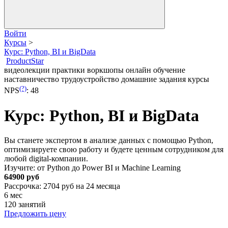
Войти
Курсы
>
Курс: Python, BI и BigData
ProductStar
видеолекции
практики
воркшопы
онлайн обучение
наставничество
трудоустройство
домашние задания
курсы
(?)
NPS
:
48
Курс: Python, BI и BigData
Вы станете экспертом в анализе данных с помощью Python,
оптимизируете свою работу и будете ценным сотрудником для
любой digital-компании.
Изучите: от Python до Power BI и Machine Learning
64900 руб
Рассрочка: 2704 руб на 24 месяца
6 мес
120 занятий
Предложить цену