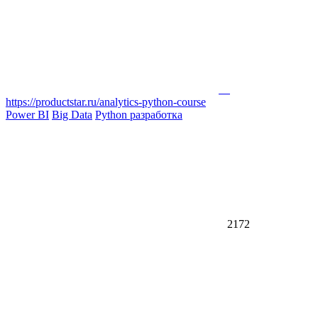
https://productstar.ru/analytics-python-course
Power BI
Big Data
Python разработка
2172