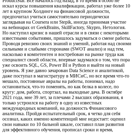
ProductStar. Все началось год назад, в то время я особо не
искал курсы повышения квалификации, работал уже более 10
лет в крупном Холдинге на финансовой должности,
предпочитал учиться самостоятельно периодически
заглядывая на Coursera или Stepik, иногда принимая участие
на вебинарах от GeekBrains, SkillFactory, Skypro, Нетология.
Но наступил кризис в нашей отрасли и в связи с некоторыми
известными событиями, пришлось задуматься о смене работы.
Проводя ревизию своих знаний и умений, работая над своими
сильными и слабыми сторонами (SWOT анализ) и над тем,
насколько я компетентен и востребован на рынке труда как
специалист своей области, впервые задумался о том, что пора
уже освоить SQL, GS, Power BI и Python и выйти на новый
уровень. Я уже давно зачарован Data Science и аналитикой,
даже поступал в магистратуру в МИСиС, но все время что-то
мешало, постоянные авралы на работы, понимал, надо
остановиться, что-то поменять, но как белка в колесе, по
кругу: дом, работа, спортзал, на выходные дача. В октябре
2021 года, мне 39 лет, за плечами 2 высших образования, я
только устроился на работу в одну из известных
международных компаний, на должность Финансового
аналитика. Пройдя испытательный срок, я четко для себя
осознал, каких именно компетенций мне недостает: оценил
свои навыки по 10 бальной шкале, составил план развития
для эффективного обучения, прописал сроки и время,