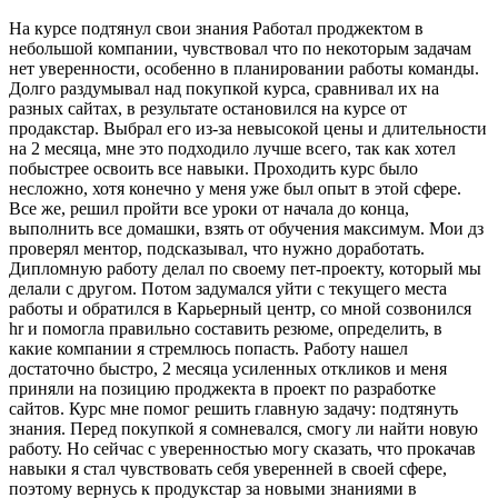
На курсе подтянул свои знания Работал проджектом в
небольшой компании, чувствовал что по некоторым задачам
нет уверенности, особенно в планировании работы команды.
Долго раздумывал над покупкой курса, сравнивал их на
разных сайтах, в результате остановился на курсе от
продакстар. Выбрал его из-за невысокой цены и длительности
на 2 месяца, мне это подходило лучше всего, так как хотел
побыстрее освоить все навыки. Проходить курс было
несложно, хотя конечно у меня уже был опыт в этой сфере.
Все же, решил пройти все уроки от начала до конца,
выполнить все домашки, взять от обучения максимум. Мои дз
проверял ментор, подсказывал, что нужно доработать.
Дипломную работу делал по своему пет-проекту, который мы
делали с другом. Потом задумался уйти с текущего места
работы и обратился в Карьерный центр, со мной созвонился
hr и помогла правильно составить резюме, определить, в
какие компании я стремлюсь попасть. Работу нашел
достаточно быстро, 2 месяца усиленных откликов и меня
приняли на позицию проджекта в проект по разработке
сайтов. Курс мне помог решить главную задачу: подтянуть
знания. Перед покупкой я сомневался, смогу ли найти новую
работу. Но сейчас с уверенностью могу сказать, что прокачав
навыки я стал чувствовать себя уверенней в своей сфере,
поэтому вернусь к продукстар за новыми знаниями в