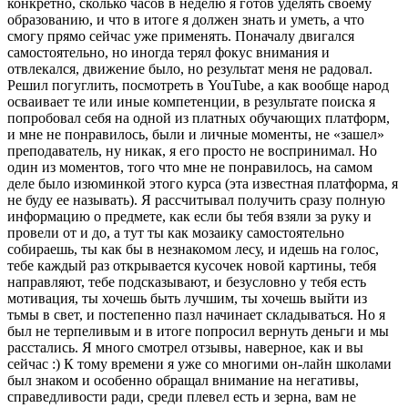
конкретно, сколько часов в неделю я готов уделять своему
образованию, и что в итоге я должен знать и уметь, а что
смогу прямо сейчас уже применять. Поначалу двигался
самостоятельно, но иногда терял фокус внимания и
отвлекался, движение было, но результат меня не радовал.
Решил погуглить, посмотреть в YouTube, а как вообще народ
осваивает те или иные компетенции, в результате поиска я
попробовал себя на одной из платных обучающих платформ,
и мне не понравилось, были и личные моменты, не «зашел»
преподаватель, ну никак, я его просто не воспринимал. Но
один из моментов, того что мне не понравилось, на самом
деле было изюминкой этого курса (эта известная платформа, я
не буду ее называть). Я рассчитывал получить сразу полную
информацию о предмете, как если бы тебя взяли за руку и
провели от и до, а тут ты как мозаику самостоятельно
собираешь, ты как бы в незнакомом лесу, и идешь на голос,
тебе каждый раз открывается кусочек новой картины, тебя
направляют, тебе подсказывают, и безусловно у тебя есть
мотивация, ты хочешь быть лучшим, ты хочешь выйти из
тьмы в свет, и постепенно пазл начинает складываться. Но я
был не терпеливым и в итоге попросил вернуть деньги и мы
расстались. Я много смотрел отзывы, наверное, как и вы
сейчас :) К тому времени я уже со многими он-лайн школами
был знаком и особенно обращал внимание на негативы,
справедливости ради, среди плевел есть и зерна, вам не