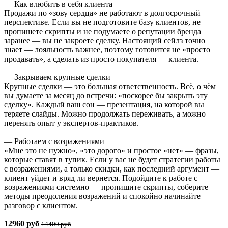
— Как влюбить в себя клиента
Продажи по «зову сердца» не работают в долгосрочный
перспективе. Если вы не подготовите базу клиентов, не
пропишете скрипты и не подумаете о репутации бренда
заранее — вы не закроете сделку. Настоящий сейлз точно
знает — лояльность важнее, поэтому готовится не «просто
продавать», а сделать из просто покупателя — клиента.
— Закрываем крупные сделки
Крупные сделки — это большая ответственность. Всё, о чём
вы думаете за месяц до встречи: «поскорее бы закрыть эту
сделку». Каждый ваш сон — презентация, на которой вы
теряете слайды. Можно продолжать переживать, а можно
перенять опыт у экспертов-практиков.
— Работаем с возражениями
«Мне это не нужно», «это дорого» и простое «нет» — фразы,
которые ставят в тупик. Если у вас не будет стратегии работы
с возражениями, а только скидки, как последний аргумент —
клиент уйдет и вряд ли вернется. Подойдите к работе с
возражениями системно — пропишите скрипты, соберите
методы преодоления возражений и спокойно начинайте
разговор с клиентом.
12960 руб
14400 руб