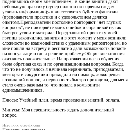
поделившись своим впечатлением;- в конце занятий дают
небольшую практику (супер полезно по горячим следам
усвоить информацию);- приветствуется буйство фантазии
(преподаватели практики и с удовольствием делятся
опытом).Преподаватели постоянно повторяют "нет глупых
вопросов", не повторяйте моих ошибок и спрашивайте, так
быстрее усвоите материал.Перед защитой проекта у моей
группы закончились занятия и в этот момент у меня возникли
сложности во взаимодействию с удаленным репозиторием, но
мне пошли на встречу и бесплатно дали возможность попасть
на консультацию где и решили проблему.Общие впечатления
оказались положительные. На протяжении всего обучения
была обратная связь и по организационным вопросам. Когда
что-то не получалось я начинала нервничать, преподаватели,
менторы и сокурсники приходили на помощь, ловко решая
возникший вопрос, и нервозность быстро проходила, для меня
стало очень важным то, что попала в комьюнити
единомышленников.
Плюсы: Учебный план, время проведения занятий, оплата.
Минусы: Моя нерешительность задать дополнительный
вопрос.
Источник: otzovik.com