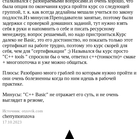
сталкивался с разбираемыми вопросами.И очень хорошо, что
была опция по окончания курса пройти курс со следующей
группой, т. к. как всегда дедлайны мешали учиться по закону
подлости.Из минусов:Преподаватели занятые, поэтому были
задержки с проверкой домашних заданий, тут нужно взять
себя в руки и напомнить о себе и писать ресурсному
менеджеру, вопрос решаемый, но надо пристроиться.Курс
далеко не Basic, это его достоинство, но показать только этот
сертификат на работе трудно, поэтому это курс скорей для
себя, чем для "сертификации" ;) Назывался бы курс просто
"С++ tools " спросили бы о чем, ответил с++(тонкости)+ смаке
+ многопоточка и уже можно общаться.
Плюсы: Разобрано много граблей по которым нужно пройти и
они очень болезненны когда по ним идешь в рабочей
практике.
Минусы: "С++ Basic" не отражает его суть, и не очень
выглядит в резюме,
Источник: otzovik.com
cherrymorozova
17.10.2023