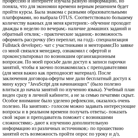
профессию и интернете изучала разную информацию, но
поняла, что для экономии времени верным решением будет
пройти курсы. Была знакома с разными образовательными
платформами, но выбрала OTUS. Соответствовало большему
количеству важных для меня критериев:- обучение проходит
дважды в неделю по вечерам;- наличие домашних заданий и
обратный отклик; - практические задания;- возможность
оформить рассрочку (без переплат, на год);- специализация
Fullstack developer;- чат с участниками и менторами;По заявке
со мной связался менеджер, ознакомил с офертой и
проконсультировал по возникшим организационным
вопросам. По моей просьбе дали доступ к записи парочки
занятий, чтобы я заочно познакомилась с преподавателями
(для меня важно как преподносят материал). После
заключения договора-оферты мне дали бесплатный доступ к
мину курсу "JavaScript для начинающих" (было полезно
влиться до начала занятий по изучению языка). Учебный план
виден сразу в личной кабинете, а не за семью печатями скрыт.
Особое внимание было уделено рефлексии, оказалось очень
полезно. На занятиях:- голосом можно задавать интересующие
вопросы и в реальном времени получать ответы;- показать
свой экран и преподаватель поможет с возникшими
сложностями;- дают к изучению дополнительную
информацию из различных источников;- по прошествию
занятий есть возможность пройти опрос по уроку и д/з,