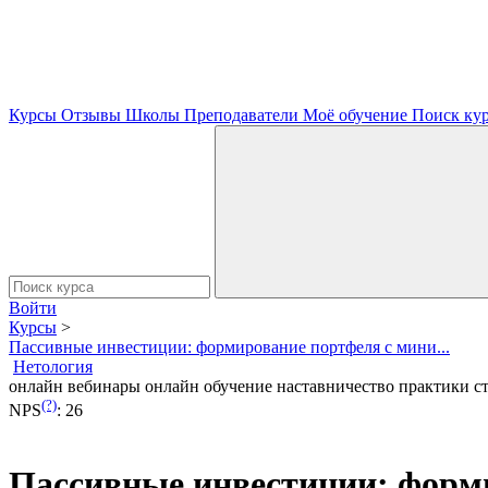
Курсы
Отзывы
Школы
Преподаватели
Моё обучение
Поиск ку
Войти
Курсы
>
Пассивные инвестиции: формирование портфеля с мини...
Нетология
онлайн вебинары
онлайн обучение
наставничество
практики
с
(?)
NPS
:
26
Пассивные инвестиции: форм