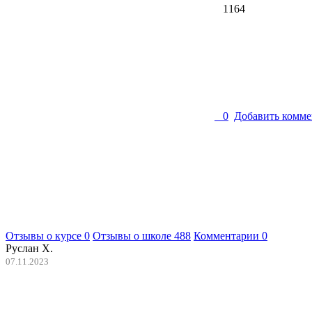
1164
0
Добавить комме
Отзывы о курсе
0
Отзывы о школе
488
Комментарии
0
Руслан Х.
07.11.2023