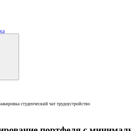
рса
тажировка
студенческий чат
трудоустройство
ирование портфеля с минима