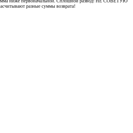
ая сумма ниже первоначальной. Сплошной развод! НЕ СОВЕТУЮ
считывают разные суммы возврата!