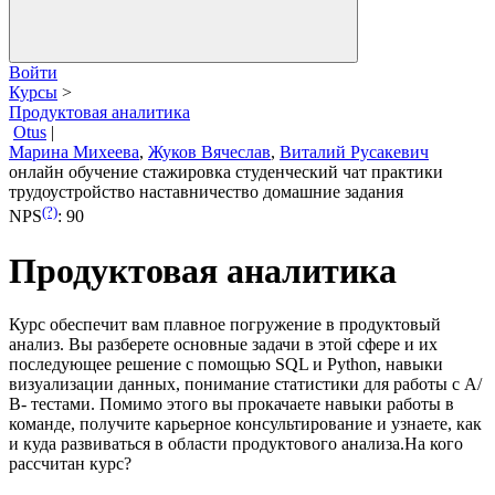
Войти
Курсы
>
Продуктовая аналитика
Otus
|
Марина Михеева
,
Жуков Вячеслав
,
Виталий Русакевич
онлайн обучение
стажировка
студенческий чат
практики
трудоустройство
наставничество
домашние задания
(?)
NPS
:
90
Продуктовая аналитика
Курс обеспечит вам плавное погружение в продуктовый
анализ. Вы разберете основные задачи в этой сфере и их
последующее решение с помощью SQL и Python, навыки
визуализации данных, понимание статистики для работы с А/
В- тестами. Помимо этого вы прокачаете навыки работы в
команде, получите карьерное консультирование и узнаете, как
и куда развиваться в области продуктового анализа.На кого
рассчитан курс?