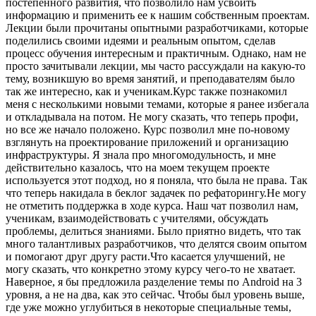
постепенного развития, что позволило нам усвоить
информацию и применить ее к нашим собственным проектам.
Лекции были прочитаны опытными разработчиками, которые
поделились своими идеями и реальным опытом, сделав
процесс обучения интересным и практичным. Однако, нам не
просто зачитывали лекции, мы часто рассуждали на какую-то
тему, возникшую во время занятий, и преподавателям было
так же интересно, как и ученикам.Курс также познакомил
меня с несколькими новыми темами, которые я ранее избегала
и откладывала на потом. Не могу сказать, что теперь профи,
но все же начало положено. Курс позволил мне по-новому
взглянуть на проектирование приложений и организацию
инфраструктуры. Я знала про многомодульность, и мне
действительно казалось, что на моем текущем проекте
используется этот подход, но я поняла, что была не права. Так
что теперь накидала в беклог задачек по рефаторингу.Не могу
не отметить поддержка в ходе курса. Наш чат позволил нам,
ученикам, взаимодействовать с учителями, обсуждать
проблемы, делиться знаниями. Было приятно видеть, что так
много талантливых разработчиков, что делятся своим опытом
и помогают друг другу расти.Что касается улучшений, не
могу сказать, что конкретно этому курсу чего-то не хватает.
Наверное, я бы предложила разделение темы по Android на 3
уровня, а не на два, как это сейчас. Чтобы был уровень выше,
где уже можно углубиться в некоторые специальные темы,