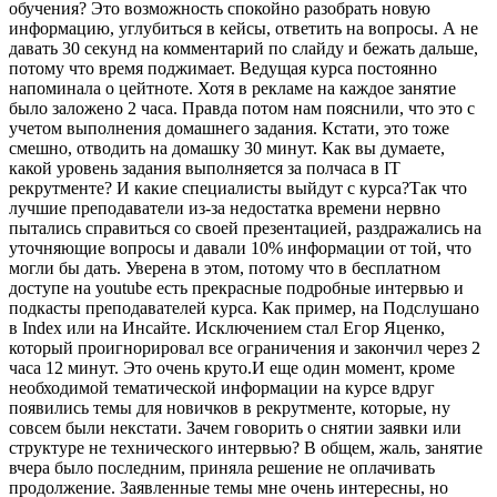
обучения? Это возможность спокойно разобрать новую
информацию, углубиться в кейсы, ответить на вопросы. А не
давать 30 секунд на комментарий по слайду и бежать дальше,
потому что время поджимает. Ведущая курса постоянно
напоминала о цейтноте. Хотя в рекламе на каждое занятие
было заложено 2 часа. Правда потом нам пояснили, что это с
учетом выполнения домашнего задания. Кстати, это тоже
смешно, отводить на домашку 30 минут. Как вы думаете,
какой уровень задания выполняется за полчаса в IT
рекрутменте? И какие специалисты выйдут с курса?Так что
лучшие преподаватели из-за недостатка времени нервно
пытались справиться со своей презентацией, раздражались на
уточняющие вопросы и давали 10% информации от той, что
могли бы дать. Уверена в этом, потому что в бесплатном
доступе на youtube есть прекрасные подробные интервью и
подкасты преподавателей курса. Как пример, на Подслушано
в Index или на Инсайте. Исключением стал Егор Яценко,
который проигнорировал все ограничения и закончил через 2
часа 12 минут. Это очень круто.И еще один момент, кроме
необходимой тематической информации на курсе вдруг
появились темы для новичков в рекрутменте, которые, ну
совсем были некстати. Зачем говорить о снятии заявки или
структуре не технического интервью? В общем, жаль, занятие
вчера было последним, приняла решение не оплачивать
продолжение. Заявленные темы мне очень интересны, но