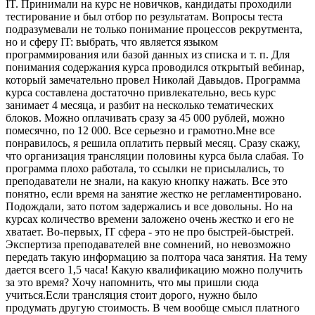
IT. Принимали на курс не новичков, кандидаты проходили
тестирование и был отбор по результатам. Вопросы теста
подразумевали не только понимание процессов рекрутмента,
но и сферу IT: выбрать, что является языком
программирования или базой данных из списка и т. п. Для
понимания содержания курса проводился открытый вебинар,
который замечательно провел Николай Давыдов. Программа
курса составлена достаточно привлекательно, весь курс
занимает 4 месяца, и разбит на несколько тематических
блоков. Можно оплачивать сразу за 45 000 рублей, можно
помесячно, по 12 000. Все серьезно и грамотно.Мне все
понравилось, я решила оплатить первый месяц. Сразу скажу,
что организация трансляции половины курса была слабая. То
программа плохо работала, то ссылки не присылались, то
преподаватели не знали, на какую кнопку нажать. Все это
понятно, если время на занятие жестко не регламентировано.
Подождали, зато потом задержались и все довольны. Но на
курсах количество времени заложено очень жестко и его не
хватает. Во-первых, IT сфера - это не про быстрей-быстрей.
Экспертиза преподавателей вне сомнений, но невозможно
передать такую информацию за полтора часа занятия. На тему
дается всего 1,5 часа! Какую квалификацию можно получить
за это время? Хочу напомнить, что мы пришли сюда
учиться.Если трансляция стоит дорого, нужно было
продумать другую стоимость. В чем вообще смысл платного